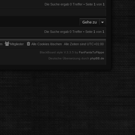
Die Suche ergab 0 Treffer • Seite
1
von
1
Gehe zu
Die Suche ergab 0 Treffer • Seite
1
von
1
am
Mitglieder
Alle Cookies löschen
Alle Zeiten sind
UTC+01:00
BlackBoard style V.3.3.5 by
FanFanlaTuFlippe
Deutsche Übersetzung durch
phpBB.de