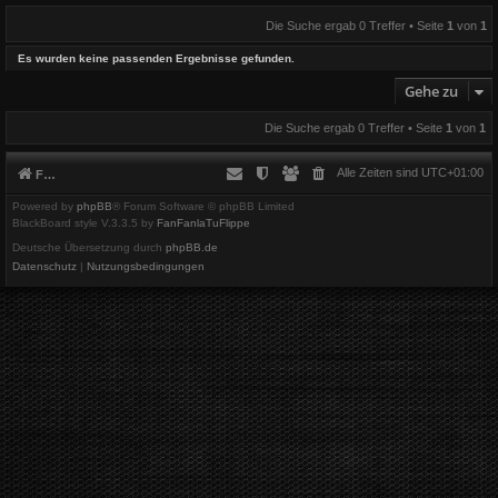
Die Suche ergab 0 Treffer • Seite
1
von
1
Es wurden keine passenden Ergebnisse gefunden.
Gehe zu
Die Suche ergab 0 Treffer • Seite
1
von
1
Alle Zeiten sind
UTC+01:00
Foren-Übersicht
Powered by
phpBB
® Forum Software © phpBB Limited
BlackBoard style V.3.3.5 by
FanFanlaTuFlippe
Deutsche Übersetzung durch
phpBB.de
Datenschutz
|
Nutzungsbedingungen