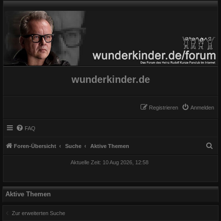
wunderkinder.de
Registrieren
Anmelden
FAQ
S
Foren-Übersicht
Suche
Aktive Themen
u
Aktuelle Zeit: 10 Aug 2026, 12:58
c
h
e
Aktive Themen
Zur erweiterten Suche