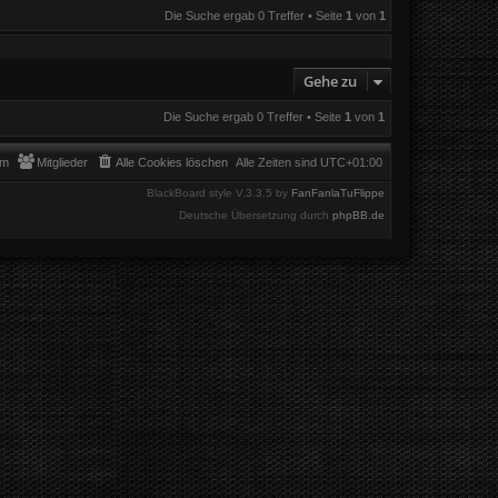
Die Suche ergab 0 Treffer • Seite
1
von
1
Gehe zu
Die Suche ergab 0 Treffer • Seite
1
von
1
am
Mitglieder
Alle Cookies löschen
Alle Zeiten sind
UTC+01:00
BlackBoard style V.3.3.5 by
FanFanlaTuFlippe
Deutsche Übersetzung durch
phpBB.de