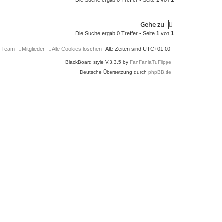
Die Suche ergab 0 Treffer • Seite
1
von
1
Gehe zu
Die Suche ergab 0 Treffer • Seite
1
von
1
 Team
Mitglieder
Alle Cookies löschen
Alle Zeiten sind
UTC+01:00
BlackBoard style V.3.3.5 by
FanFanlaTuFlippe
Deutsche Übersetzung durch
phpBB.de