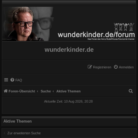
wunderkinder.de
Registrieren
Anmelden
FAQ
S
Foren-Übersicht
Suche
Aktive Themen
u
Aktuelle Zeit: 10 Aug 2026, 20:28
c
h
e
Aktive Themen
Zur erweiterten Suche