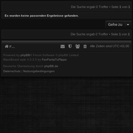
Die Suche ergab 0 Treffer • Seite
1
von
1
Es wurden keine passenden Ergebnisse gefunden.
Gehe zu
Die Suche ergab 0 Treffer • Seite
1
von
1
Alle Zeiten sind
UTC+01:00
Foren-Übersicht
Powered by
phpBB
® Forum Software © phpBB Limited
BlackBoard style V.3.3.5 by
FanFanlaTuFlippe
Deutsche Übersetzung durch
phpBB.de
Datenschutz
|
Nutzungsbedingungen