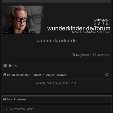
wunderkinder.de
Registrieren
Anmelden
FAQ
S
Foren-Übersicht
Suche
Aktive Themen
u
Aktuelle Zeit: 09 Aug 2026, 17:53
c
h
e
Aktive Themen
Zur erweiterten Suche