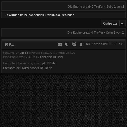
Die Suche ergab 0 Treffer • Seite
1
von
1
Es wurden keine passenden Ergebnisse gefunden.
Gehe zu
Die Suche ergab 0 Treffer • Seite
1
von
1
Alle Zeiten sind
UTC+01:00
Foren-Übersicht
Powered by
phpBB
® Forum Software © phpBB Limited
BlackBoard style V.3.3.5 by
FanFanlaTuFlippe
Deutsche Übersetzung durch
phpBB.de
Datenschutz
|
Nutzungsbedingungen