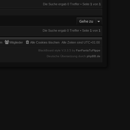
Die Suche ergab 0 Treffer • Seite
1
von
1
Gehe zu
Die Suche ergab 0 Treffer • Seite
1
von
1
am
Mitglieder
Alle Cookies löschen
Alle Zeiten sind
UTC+01:00
BlackBoard style V.3.3.5 by
FanFanlaTuFlippe
Deutsche Übersetzung durch
phpBB.de