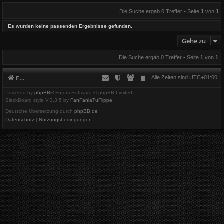
Die Suche ergab 0 Treffer • Seite
1
von
1
Es wurden keine passenden Ergebnisse gefunden.
Gehe zu
Die Suche ergab 0 Treffer • Seite
1
von
1
Alle Zeiten sind
UTC+01:00
Foren-Übersicht
Powered by
phpBB
® Forum Software © phpBB Limited
BlackBoard style V.3.3.5 by
FanFanlaTuFlippe
Deutsche Übersetzung durch
phpBB.de
Datenschutz
|
Nutzungsbedingungen