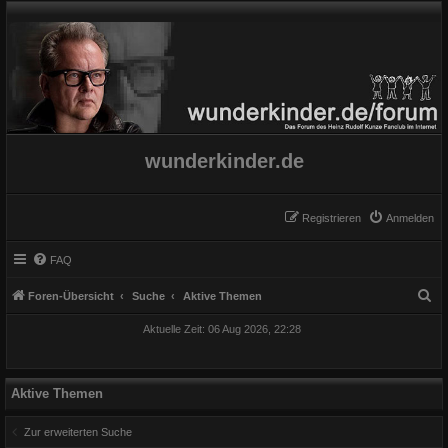
wunderkinder.de
Registrieren
Anmelden
FAQ
S
Foren-Übersicht
Suche
Aktive Themen
u
Aktuelle Zeit: 06 Aug 2026, 22:28
c
h
e
Aktive Themen
Zur erweiterten Suche