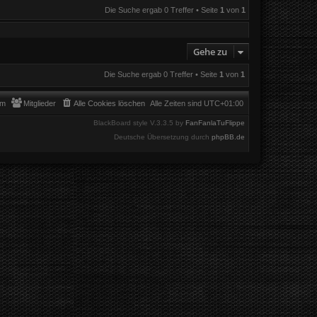
Die Suche ergab 0 Treffer • Seite
1
von
1
Gehe zu
Die Suche ergab 0 Treffer • Seite
1
von
1
am
Mitglieder
Alle Cookies löschen
Alle Zeiten sind
UTC+01:00
BlackBoard style V.3.3.5 by
FanFanlaTuFlippe
Deutsche Übersetzung durch
phpBB.de