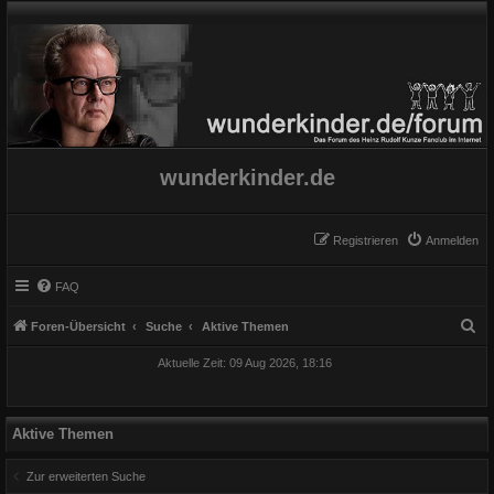
wunderkinder.de
Registrieren
Anmelden
FAQ
S
Foren-Übersicht
Suche
Aktive Themen
u
Aktuelle Zeit: 09 Aug 2026, 18:16
c
h
e
Aktive Themen
Zur erweiterten Suche