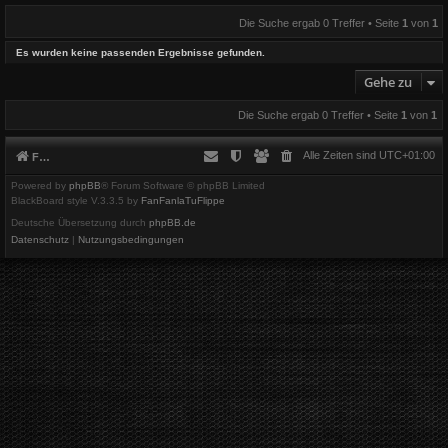
Die Suche ergab 0 Treffer • Seite
1
von
1
Es wurden keine passenden Ergebnisse gefunden.
Gehe zu
Die Suche ergab 0 Treffer • Seite
1
von
1
Alle Zeiten sind
UTC+01:00
Foren-Übersicht
Powered by
phpBB
® Forum Software © phpBB Limited
BlackBoard style V.3.3.5 by
FanFanlaTuFlippe
Deutsche Übersetzung durch
phpBB.de
Datenschutz
|
Nutzungsbedingungen