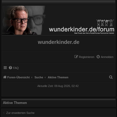
wunderkinder.de
Registrieren
Anmelden
FAQ
S
Foren-Übersicht
Suche
Aktive Themen
u
Aktuelle Zeit: 09 Aug 2026, 02:42
c
h
e
Aktive Themen
Zur erweiterten Suche