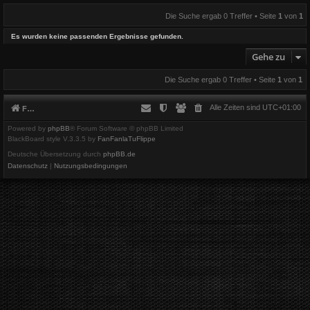
Die Suche ergab 0 Treffer • Seite
1
von
1
Es wurden keine passenden Ergebnisse gefunden.
Gehe zu
Die Suche ergab 0 Treffer • Seite
1
von
1
Alle Zeiten sind
UTC+01:00
Foren-Übersicht
Powered by
phpBB
® Forum Software © phpBB Limited
BlackBoard style V.3.3.5 by
FanFanlaTuFlippe
Deutsche Übersetzung durch
phpBB.de
Datenschutz
|
Nutzungsbedingungen