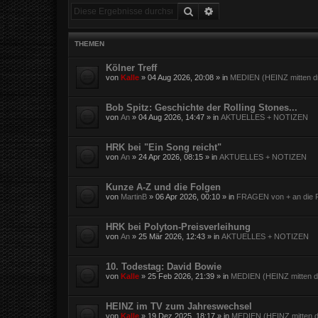
Suche
Erweiterte Suche
THEMEN
Kölner Treff
von
Kalle
»
04 Aug 2026, 20:08
» in
MEDIEN (HEINZ mitten dr
Bob Spitz: Geschichte der Rolling Stones...
von
An
»
04 Aug 2026, 14:47
» in
AKTUELLES + NOTIZEN
HRK bei "Ein Song reicht"
von
An
»
24 Apr 2026, 08:15
» in
AKTUELLES + NOTIZEN
Kunze A-Z und die Folgen
von
MartinB
»
06 Apr 2026, 00:10
» in
FRAGEN von + an die F
HRK bei Polyton-Preisverleihung
von
An
»
25 Mär 2026, 12:43
» in
AKTUELLES + NOTIZEN
10. Todestag: David Bowie
von
Kalle
»
25 Feb 2026, 21:39
» in
MEDIEN (HEINZ mitten dr
HEINZ im TV zum Jahreswechsel
von
Kalle
»
19 Dez 2025, 18:17
» in
MEDIEN (HEINZ mitten d