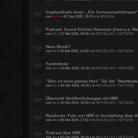
Vogtlandhalle Greiz: „Ein Sommernachtstraum“
von
Kalle
»
02 Sep 2025, 19:29
» in
MUSICAL
Podcast: Sound Kitchen Hannover (Gast u.a. Ma
von
CL
»
17 Mai 2025, 06:05
» in
AKTUELLES + NOTIZEN
Neue Musik?
von
An
»
02 Mai 2025, 14:00
» in
AKTUELLES + NOTIZEN
Fundstücke
von
An
»
14 Mär 2025, 22:20
» in
AKTUELLES + NOTIZEN
"Dein ist mein ganzes Herz" Teil der "Heartbea
von
CL
»
19 Okt 2024, 18:20
» in
AKTUELLES + NOTIZEN
Übersicht Veröffentlichungen mit HRK
von
An
»
10 Okt 2024, 18:30
» in
AKTUELLES + NOTIZEN
Randnotiz: Foto von HRK in Ausstellung über d
von
An
»
09 Okt 2024, 17:51
» in
AKTUELLES + NOTIZEN
Podcast über HRK
von
An
»
03 Okt 2024, 18:10
» in
AKTUELLES + NOTIZEN