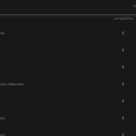
D
ANTWORTEN
0
in)
0
0
0
ans (Allgemein)
0
0
in)
0
rin)