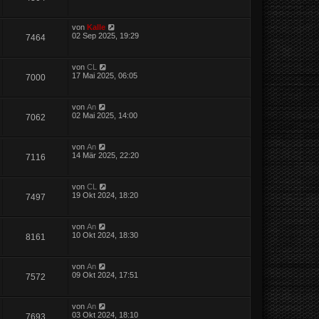
von
Kalle
02 Sep 2025, 19:29
7464
von
CL
17 Mai 2025, 06:05
7000
von
An
02 Mai 2025, 14:00
7062
von
An
14 Mär 2025, 22:20
7116
von
CL
19 Okt 2024, 18:20
7497
von
An
10 Okt 2024, 18:30
8161
von
An
09 Okt 2024, 17:51
7572
von
An
03 Okt 2024, 18:10
7693