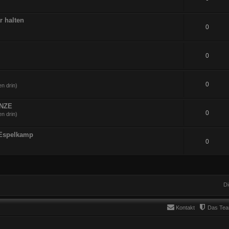
r halten
0
0
0
n drin)
UNZE
0
n drin)
 Espelkamp
0
Di
Kontakt
Das Te