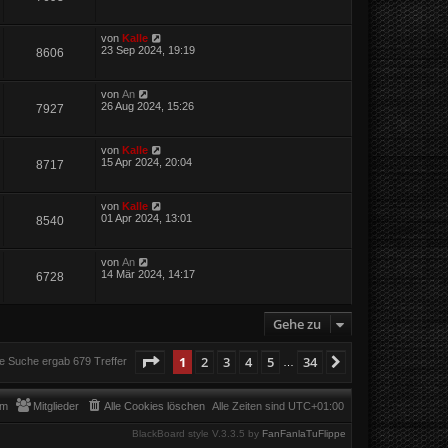
von
Kalle
23 Sep 2024, 19:19
8606
von
An
26 Aug 2024, 15:26
7927
von
Kalle
15 Apr 2024, 20:04
8717
von
Kalle
01 Apr 2024, 13:01
8540
von
An
14 Mär 2024, 14:17
6728
Gehe zu
Seite
1
von
34
1
2
3
4
5
34
Nächste
e Suche ergab 679 Treffer
…
am
Mitglieder
Alle Cookies löschen
Alle Zeiten sind
UTC+01:00
BlackBoard style V.3.3.5 by
FanFanlaTuFlippe