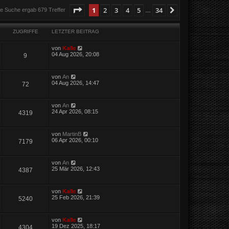
Seite
1
von
34
1
2
3
4
5
34
Nächste
ie Suche ergab 679 Treffer
…
ZUGRIFFE
LETZTER BEITRAG
von
Kalle
04 Aug 2026, 20:08
9
von
An
04 Aug 2026, 14:47
72
von
An
24 Apr 2026, 08:15
4319
von
MartinB
06 Apr 2026, 00:10
7179
von
An
25 Mär 2026, 12:43
4387
von
Kalle
25 Feb 2026, 21:39
5240
von
Kalle
19 Dez 2025, 18:17
4304