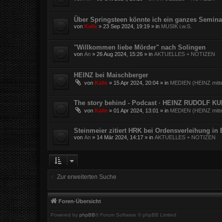
Über Springsteen könnte ich ein ganzes Semina
von
Kalle
»
23 Sep 2024, 19:19
» in
MUSIK i.w.S.
"Willkommen liebe Mörder" nach Solingen
von
An
»
26 Aug 2024, 15:26
» in
AKTUELLES + NOTIZEN
HEINZ bei Maischberger
von
Kalle
»
15 Apr 2024, 20:04
» in
MEDIEN (HEINZ mitte
The story behind - Podcast · HEINZ RUDOLF K
von
Kalle
»
01 Apr 2024, 13:01
» in
MEDIEN (HEINZ mitte
Steinmeier zitiert HRK bei Ordensverleihung in
von
An
»
14 Mär 2024, 14:17
» in
AKTUELLES + NOTIZEN
Zur erweiterten Suche
Foren-Übersicht
Powered by
phpBB
® Forum Software © phpBB Limited