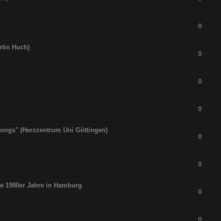
0
rtin Huch)
0
0
0
tsongs" (Herzzentrum Uni Göttingen)
0
0
ie 1980er Jahre in Hamburg
0
0