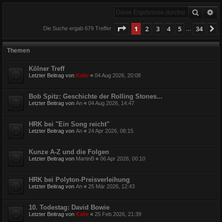
Suche
Er
Seite
1
von
34
1
2
3
4
5
34
N
Die Suche ergab 679 Treffer
…
Themen
Kölner Treff
Letzter Beitrag von
Kalle
«
04 Aug 2026, 20:08
Bob Spitz: Geschichte der Rolling Stones...
Letzter Beitrag von
An
«
04 Aug 2026, 14:47
HRK bei "Ein Song reicht"
Letzter Beitrag von
An
«
24 Apr 2026, 08:15
Kunze A-Z und die Folgen
Letzter Beitrag von
MartinB
«
06 Apr 2026, 00:10
HRK bei Polyton-Preisverleihung
Letzter Beitrag von
An
«
25 Mär 2026, 12:43
10. Todestag: David Bowie
Letzter Beitrag von
Kalle
«
25 Feb 2026, 21:39