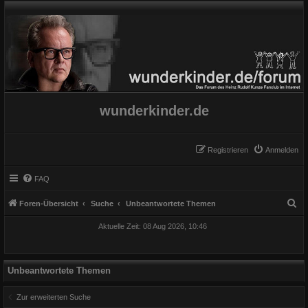
wunderkinder.de
Registrieren
Anmelden
FAQ
S
Foren-Übersicht
Suche
Unbeantwortete Themen
u
Aktuelle Zeit: 08 Aug 2026, 10:46
c
h
e
Unbeantwortete Themen
Zur erweiterten Suche