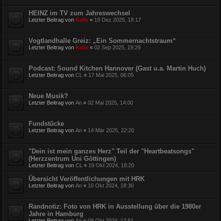
HEINZ im TV zum Jahreswechsel
Letzter Beitrag von
Kalle
«
19 Dez 2025, 18:17
Vogtlandhalle Greiz: „Ein Sommernachtstraum“
Letzter Beitrag von
Kalle
«
02 Sep 2025, 19:29
Podcast: Sound Kitchen Hannover (Gast u.a. Martin Huch)
Letzter Beitrag von
CL
«
17 Mai 2025, 06:05
Neue Musik?
Letzter Beitrag von
An
«
02 Mai 2025, 14:00
Fundstücke
Letzter Beitrag von
An
«
14 Mär 2025, 22:20
"Dein ist mein ganzes Herz" Teil der "Heartbeatsongs"
(Herzzentrum Uni Göttingen)
Letzter Beitrag von
CL
«
19 Okt 2024, 18:20
Übersicht Veröffentlichungen mit HRK
Letzter Beitrag von
An
«
10 Okt 2024, 18:30
Randnotiz: Foto von HRK in Ausstellung über die 1980er
Jahre in Hamburg
Letzter Beitrag von
An
«
09 Okt 2024, 17:51