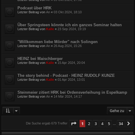
Podcast über HRK
Letzter Beitrag von
An
«
03 Okt 2024, 18:10
Über Springsteen könnte ich ein ganzes Seminar halten
Letzter Beitrag von
Kalle
«
23 Sep 2024, 19:19
"Willkommen liebe Mörder" nach Solingen
Letzter Beitrag von
An
«
26 Aug 2024, 15:26
HEINZ bei Maischberger
Letzter Beitrag von
Kalle
«
15 Apr 2024, 20:04
The story behind - Podcast · HEINZ RUDOLF KUNZE
Letzter Beitrag von
Kalle
«
01 Apr 2024, 13:01
Steinmeier zitiert HRK bei Ordensverleihung in Espelkamp
Letzter Beitrag von
An
«
14 Mär 2024, 14:17
Gehe zu
Seite
1
von
34
1
2
3
4
5
34
N
Die Suche ergab 679 Treffer
…