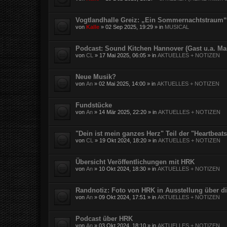
Vogtlandhalle Greiz: „Ein Sommernachtstraum“
von
Kalle
»
02 Sep 2025, 19:29
» in
MUSICAL
Podcast: Sound Kitchen Hannover (Gast u.a. Ma
von
CL
»
17 Mai 2025, 06:05
» in
AKTUELLES + NOTIZEN
Neue Musik?
von
An
»
02 Mai 2025, 14:00
» in
AKTUELLES + NOTIZEN
Fundstücke
von
An
»
14 Mär 2025, 22:20
» in
AKTUELLES + NOTIZEN
"Dein ist mein ganzes Herz" Teil der "Heartbea
von
CL
»
19 Okt 2024, 18:20
» in
AKTUELLES + NOTIZEN
Übersicht Veröffentlichungen mit HRK
von
An
»
10 Okt 2024, 18:30
» in
AKTUELLES + NOTIZEN
Randnotiz: Foto von HRK in Ausstellung über d
von
An
»
09 Okt 2024, 17:51
» in
AKTUELLES + NOTIZEN
Podcast über HRK
von
An
»
03 Okt 2024, 18:10
» in
AKTUELLES + NOTIZEN