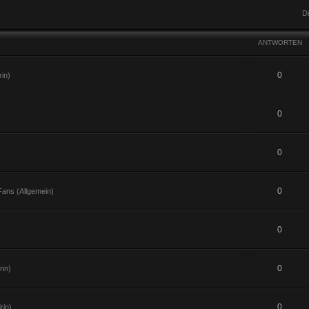
D
ANTWORTEN
0
in)
0
0
0
ans (Allgemein)
0
0
in)
0
rin)