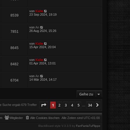
von
Kalle
23 Sep 2024, 19:19
8539
von
An
26 Aug 2024, 15:26
7851
von
Kalle
15 Apr 2024, 20:04
8645
von
Kalle
01 Apr 2024, 13:01
8482
von
An
14 Mär 2024, 14:17
6704
Gehe zu
Seite
1
von
34
1
2
3
4
5
34
Nächste
e Suche ergab 679 Treffer
…
am
Mitglieder
Alle Cookies löschen
Alle Zeiten sind
UTC+01:00
BlackBoard style V.3.3.5 by
FanFanlaTuFlippe