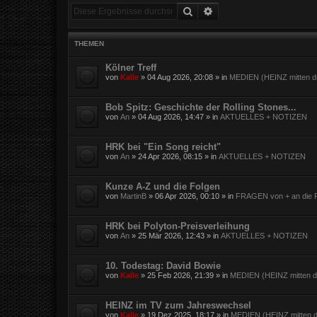
Suche
Erweiterte Suche
THEMEN
Kölner Treff
von
Kalle
»
04 Aug 2026, 20:08
» in
MEDIEN (HEINZ mitten dr
Bob Spitz: Geschichte der Rolling Stones...
von
An
»
04 Aug 2026, 14:47
» in
AKTUELLES + NOTIZEN
HRK bei "Ein Song reicht"
von
An
»
24 Apr 2026, 08:15
» in
AKTUELLES + NOTIZEN
Kunze A-Z und die Folgen
von
MartinB
»
06 Apr 2026, 00:10
» in
FRAGEN von + an die F
HRK bei Polyton-Preisverleihung
von
An
»
25 Mär 2026, 12:43
» in
AKTUELLES + NOTIZEN
10. Todestag: David Bowie
von
Kalle
»
25 Feb 2026, 21:39
» in
MEDIEN (HEINZ mitten dr
HEINZ im TV zum Jahreswechsel
von
Kalle
»
19 Dez 2025, 18:17
» in
MEDIEN (HEINZ mitten d