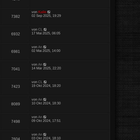
von
Kalle
02 Sep 2025, 19:29
7382
von
CL
17 Mai 2025, 06:05
6932
von
An
02 Mai 2025, 14:00
6981
von
An
14 Mär 2025, 22:20
7041
von
CL
19 Okt 2024, 18:20
7423
von
An
10 Okt 2024, 18:30
8089
von
An
09 Okt 2024, 17:51
7498
von
An
03 Okt 2024, 18:10
7604