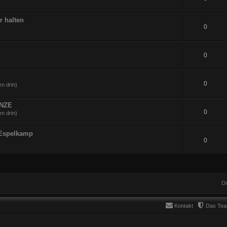
r halten
0
0
0
n drin)
UNZE
0
n drin)
 Espelkamp
0
Di
Kontakt
Das Te