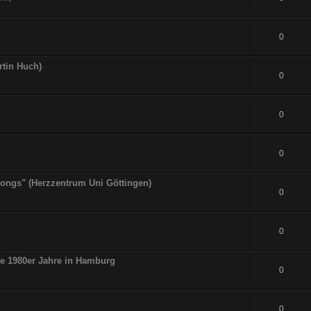
0
rtin Huch)
0
0
0
tsongs" (Herzzentrum Uni Göttingen)
0
0
ie 1980er Jahre in Hamburg
0
0