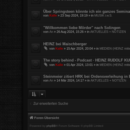
Über Springsteen könnte ich ein ganzes Semina
von
Kalle
»
23 Sep 2024, 19:19
» in
MUSIK i.w.S.
"Willkommen liebe Mörder" nach Solingen
von
An
»
26 Aug 2024, 15:26
» in
AKTUELLES + NOTIZEN
HEINZ bei Maischberger
von
Kalle
»
15 Apr 2024, 20:04
» in
MEDIEN (HEINZ mitte
The story behind - Podcast · HEINZ RUDOLF K
von
Kalle
»
01 Apr 2024, 13:01
» in
MEDIEN (HEINZ mitte
Steinmeier zitiert HRK bei Ordensverleihung in
von
An
»
14 Mär 2024, 14:17
» in
AKTUELLES + NOTIZEN
Zur erweiterten Suche
Foren-Übersicht
Powered by
phpBB
® Forum Software © phpBB Limited