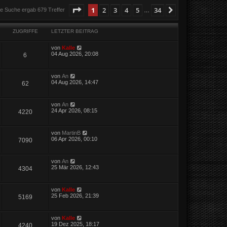
Seite
1
von
34
1
2
3
4
5
34
Nächste
ie Suche ergab 679 Treffer
…
ZUGRIFFE
LETZTER BEITRAG
von
Kalle
04 Aug 2026, 20:08
6
von
An
04 Aug 2026, 14:47
62
von
An
24 Apr 2026, 08:15
4220
von
MartinB
06 Apr 2026, 00:10
7090
von
An
25 Mär 2026, 12:43
4304
von
Kalle
25 Feb 2026, 21:39
5169
von
Kalle
19 Dez 2025, 18:17
4240