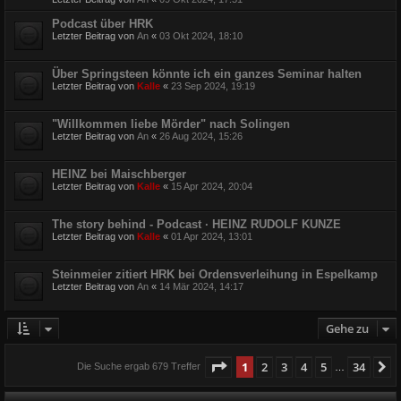
Podcast über HRK
Letzter Beitrag von
An
«
03 Okt 2024, 18:10
Über Springsteen könnte ich ein ganzes Seminar halten
Letzter Beitrag von
Kalle
«
23 Sep 2024, 19:19
"Willkommen liebe Mörder" nach Solingen
Letzter Beitrag von
An
«
26 Aug 2024, 15:26
HEINZ bei Maischberger
Letzter Beitrag von
Kalle
«
15 Apr 2024, 20:04
The story behind - Podcast · HEINZ RUDOLF KUNZE
Letzter Beitrag von
Kalle
«
01 Apr 2024, 13:01
Steinmeier zitiert HRK bei Ordensverleihung in Espelkamp
Letzter Beitrag von
An
«
14 Mär 2024, 14:17
Gehe zu
Seite
1
von
34
1
2
3
4
5
34
N
Die Suche ergab 679 Treffer
…