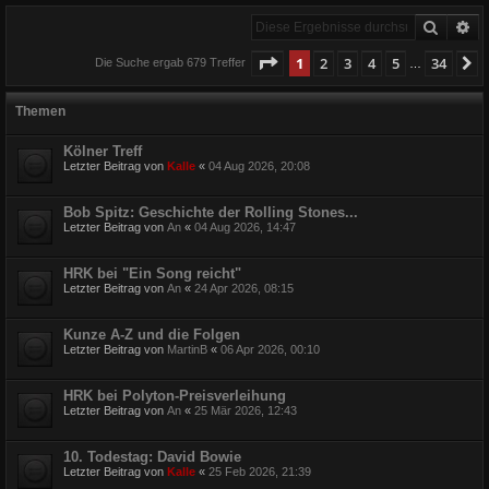
Suche
Er
Seite
1
von
34
1
2
3
4
5
34
N
Die Suche ergab 679 Treffer
…
Themen
Kölner Treff
Letzter Beitrag von
Kalle
«
04 Aug 2026, 20:08
Bob Spitz: Geschichte der Rolling Stones...
Letzter Beitrag von
An
«
04 Aug 2026, 14:47
HRK bei "Ein Song reicht"
Letzter Beitrag von
An
«
24 Apr 2026, 08:15
Kunze A-Z und die Folgen
Letzter Beitrag von
MartinB
«
06 Apr 2026, 00:10
HRK bei Polyton-Preisverleihung
Letzter Beitrag von
An
«
25 Mär 2026, 12:43
10. Todestag: David Bowie
Letzter Beitrag von
Kalle
«
25 Feb 2026, 21:39