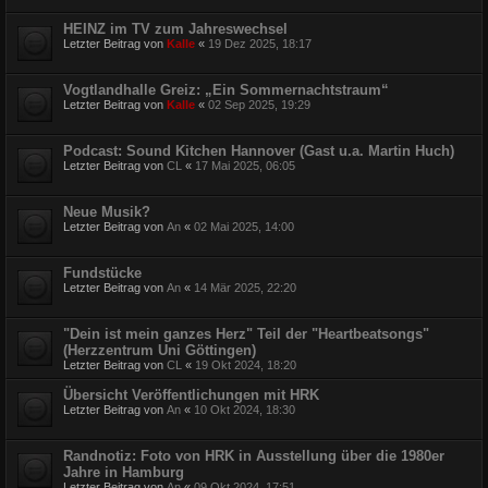
HEINZ im TV zum Jahreswechsel
Letzter Beitrag von
Kalle
«
19 Dez 2025, 18:17
Vogtlandhalle Greiz: „Ein Sommernachtstraum“
Letzter Beitrag von
Kalle
«
02 Sep 2025, 19:29
Podcast: Sound Kitchen Hannover (Gast u.a. Martin Huch)
Letzter Beitrag von
CL
«
17 Mai 2025, 06:05
Neue Musik?
Letzter Beitrag von
An
«
02 Mai 2025, 14:00
Fundstücke
Letzter Beitrag von
An
«
14 Mär 2025, 22:20
"Dein ist mein ganzes Herz" Teil der "Heartbeatsongs"
(Herzzentrum Uni Göttingen)
Letzter Beitrag von
CL
«
19 Okt 2024, 18:20
Übersicht Veröffentlichungen mit HRK
Letzter Beitrag von
An
«
10 Okt 2024, 18:30
Randnotiz: Foto von HRK in Ausstellung über die 1980er
Jahre in Hamburg
Letzter Beitrag von
An
«
09 Okt 2024, 17:51