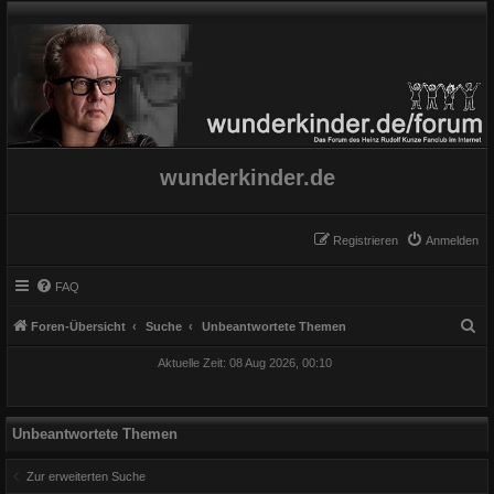
wunderkinder.de
Registrieren
Anmelden
FAQ
S
Foren-Übersicht
Suche
Unbeantwortete Themen
u
Aktuelle Zeit: 08 Aug 2026, 00:10
c
h
e
Unbeantwortete Themen
Zur erweiterten Suche