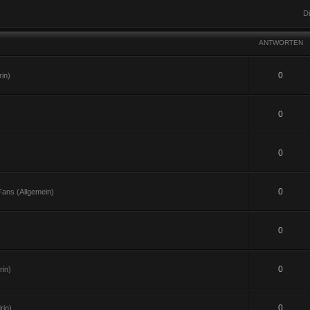
D
ANTWORTEN
0
in)
0
0
0
ans (Allgemein)
0
0
in)
0
rin)