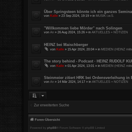
Über Springsteen könnte ich ein ganzes Semina
von
Kalle
»
23 Sep 2024, 19:19
» in
MUSIK i.w.S.
"Willkommen liebe Mörder" nach Solingen
von
An
»
26 Aug 2024, 15:26
» in
AKTUELLES + NOTIZEN
HEINZ bei Maischberger
von
Kalle
»
15 Apr 2024, 20:04
» in
MEDIEN (HEINZ mitte
The story behind - Podcast · HEINZ RUDOLF K
von
Kalle
»
01 Apr 2024, 13:01
» in
MEDIEN (HEINZ mitte
Steinmeier zitiert HRK bei Ordensverleihung in
von
An
»
14 Mär 2024, 14:17
» in
AKTUELLES + NOTIZEN
Zur erweiterten Suche
Foren-Übersicht
Powered by
phpBB
® Forum Software © phpBB Limited