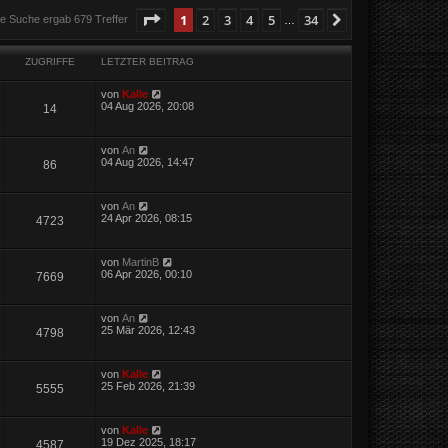
Seite
1
von
34
1
2
3
4
5
34
Nächste
ie Suche ergab 679 Treffer
…
ZUGRIFFE
LETZTER BEITRAG
von
Kalle
04 Aug 2026, 20:08
14
von
An
04 Aug 2026, 14:47
86
von
An
24 Apr 2026, 08:15
4723
von
MartinB
06 Apr 2026, 00:10
7669
von
An
25 Mär 2026, 12:43
4798
von
Kalle
25 Feb 2026, 21:39
5555
von
Kalle
19 Dez 2025, 18:17
4587