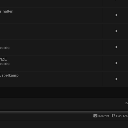
r halten
0
0
0
n drin)
UNZE
0
n drin)
 Espelkamp
0
Di
Kontakt
Das Te