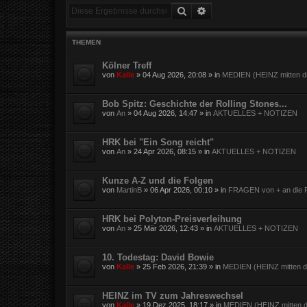
Suche
Erweiterte Suche
THEMEN
Kölner Treff
von
Kalle
»
04 Aug 2026, 20:08
» in
MEDIEN (HEINZ mitten dr
Bob Spitz: Geschichte der Rolling Stones...
von
An
»
04 Aug 2026, 14:47
» in
AKTUELLES + NOTIZEN
HRK bei "Ein Song reicht"
von
An
»
24 Apr 2026, 08:15
» in
AKTUELLES + NOTIZEN
Kunze A-Z und die Folgen
von
MartinB
»
06 Apr 2026, 00:10
» in
FRAGEN von + an die F
HRK bei Polyton-Preisverleihung
von
An
»
25 Mär 2026, 12:43
» in
AKTUELLES + NOTIZEN
10. Todestag: David Bowie
von
Kalle
»
25 Feb 2026, 21:39
» in
MEDIEN (HEINZ mitten dr
HEINZ im TV zum Jahreswechsel
von
Kalle
»
19 Dez 2025, 18:17
» in
MEDIEN (HEINZ mitten d