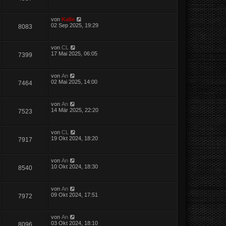
von
Kalle
02 Sep 2025, 19:29
8083
von
CL
17 Mai 2025, 06:05
7399
von
An
02 Mai 2025, 14:00
7464
von
An
14 Mär 2025, 22:20
7523
von
CL
19 Okt 2024, 18:20
7917
von
An
10 Okt 2024, 18:30
8540
von
An
09 Okt 2024, 17:51
7972
von
An
03 Okt 2024, 18:10
8096