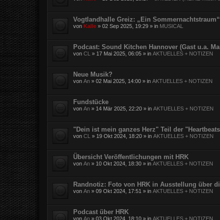
Vogtlandhalle Greiz: „Ein Sommernachtstraum“
von
Kalle
»
02 Sep 2025, 19:29
» in
MUSICAL
Podcast: Sound Kitchen Hannover (Gast u.a. Ma
von
CL
»
17 Mai 2025, 06:05
» in
AKTUELLES + NOTIZEN
Neue Musik?
von
An
»
02 Mai 2025, 14:00
» in
AKTUELLES + NOTIZEN
Fundstücke
von
An
»
14 Mär 2025, 22:20
» in
AKTUELLES + NOTIZEN
"Dein ist mein ganzes Herz" Teil der "Heartbea
von
CL
»
19 Okt 2024, 18:20
» in
AKTUELLES + NOTIZEN
Übersicht Veröffentlichungen mit HRK
von
An
»
10 Okt 2024, 18:30
» in
AKTUELLES + NOTIZEN
Randnotiz: Foto von HRK in Ausstellung über d
von
An
»
09 Okt 2024, 17:51
» in
AKTUELLES + NOTIZEN
Podcast über HRK
von
An
»
03 Okt 2024, 18:10
» in
AKTUELLES + NOTIZEN