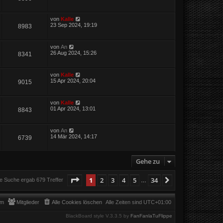
von
Kalle
23 Sep 2024, 19:19
8983
von
An
26 Aug 2024, 15:26
8341
von
Kalle
15 Apr 2024, 20:04
9015
von
Kalle
01 Apr 2024, 13:01
8843
von
An
14 Mär 2024, 14:17
6739
Gehe zu
Seite
1
von
34
1
2
3
4
5
34
Nächste
e Suche ergab 679 Treffer
…
am
Mitglieder
Alle Cookies löschen
Alle Zeiten sind
UTC+01:00
BlackBoard style V.3.3.5 by
FanFanlaTuFlippe