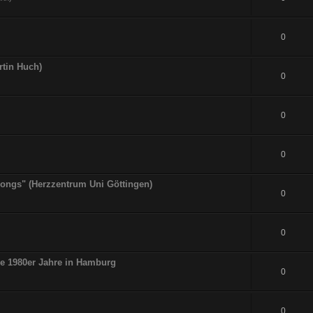
0
rtin Huch)
0
0
0
tsongs" (Herzzentrum Uni Göttingen)
0
0
ie 1980er Jahre in Hamburg
0
0