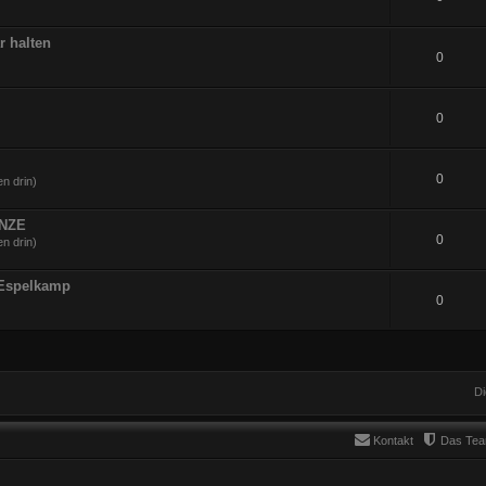
r halten
0
0
0
n drin)
UNZE
0
n drin)
 Espelkamp
0
Di
Kontakt
Das Te