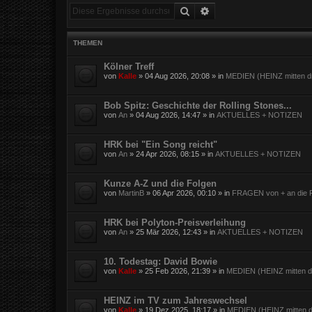
Suche
Erweiterte Suche
THEMEN
Kölner Treff
von
Kalle
»
04 Aug 2026, 20:08
» in
MEDIEN (HEINZ mitten dr
Bob Spitz: Geschichte der Rolling Stones...
von
An
»
04 Aug 2026, 14:47
» in
AKTUELLES + NOTIZEN
HRK bei "Ein Song reicht"
von
An
»
24 Apr 2026, 08:15
» in
AKTUELLES + NOTIZEN
Kunze A-Z und die Folgen
von
MartinB
»
06 Apr 2026, 00:10
» in
FRAGEN von + an die F
HRK bei Polyton-Preisverleihung
von
An
»
25 Mär 2026, 12:43
» in
AKTUELLES + NOTIZEN
10. Todestag: David Bowie
von
Kalle
»
25 Feb 2026, 21:39
» in
MEDIEN (HEINZ mitten dr
HEINZ im TV zum Jahreswechsel
von
Kalle
»
19 Dez 2025, 18:17
» in
MEDIEN (HEINZ mitten d