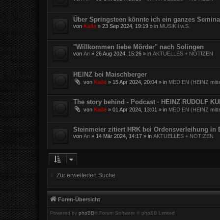
Über Springsteen könnte ich ein ganzes Semina
von
Kalle
»
23 Sep 2024, 19:19
» in
MUSIK i.w.S.
"Willkommen liebe Mörder" nach Solingen
von
An
»
26 Aug 2024, 15:26
» in
AKTUELLES + NOTIZEN
HEINZ bei Maischberger
von
Kalle
»
15 Apr 2024, 20:04
» in
MEDIEN (HEINZ mitte
The story behind - Podcast · HEINZ RUDOLF K
von
Kalle
»
01 Apr 2024, 13:01
» in
MEDIEN (HEINZ mitte
Steinmeier zitiert HRK bei Ordensverleihung in
von
An
»
14 Mär 2024, 14:17
» in
AKTUELLES + NOTIZEN
Zur erweiterten Suche
Foren-Übersicht
Powered by
phpBB
® Forum Software © phpBB Limited