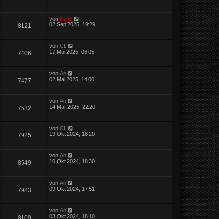
von
Kalle
02 Sep 2025, 19:29
8121
von
CL
17 Mai 2025, 06:05
7406
von
An
02 Mai 2025, 14:00
7477
von
An
14 Mär 2025, 22:20
7532
von
CL
19 Okt 2024, 18:20
7925
von
An
10 Okt 2024, 18:30
8549
von
An
09 Okt 2024, 17:51
7983
von
An
03 Okt 2024, 18:10
8109