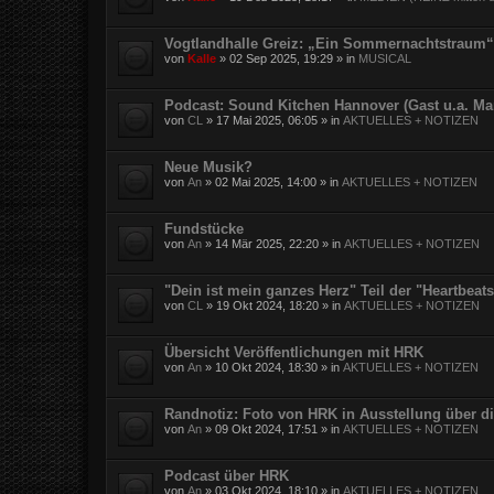
Vogtlandhalle Greiz: „Ein Sommernachtstraum“
von
Kalle
»
02 Sep 2025, 19:29
» in
MUSICAL
Podcast: Sound Kitchen Hannover (Gast u.a. Ma
von
CL
»
17 Mai 2025, 06:05
» in
AKTUELLES + NOTIZEN
Neue Musik?
von
An
»
02 Mai 2025, 14:00
» in
AKTUELLES + NOTIZEN
Fundstücke
von
An
»
14 Mär 2025, 22:20
» in
AKTUELLES + NOTIZEN
"Dein ist mein ganzes Herz" Teil der "Heartbea
von
CL
»
19 Okt 2024, 18:20
» in
AKTUELLES + NOTIZEN
Übersicht Veröffentlichungen mit HRK
von
An
»
10 Okt 2024, 18:30
» in
AKTUELLES + NOTIZEN
Randnotiz: Foto von HRK in Ausstellung über d
von
An
»
09 Okt 2024, 17:51
» in
AKTUELLES + NOTIZEN
Podcast über HRK
von
An
»
03 Okt 2024, 18:10
» in
AKTUELLES + NOTIZEN