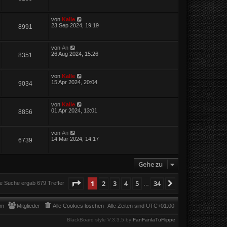
von
Kalle
23 Sep 2024, 19:19
8991
von
An
26 Aug 2024, 15:26
8351
von
Kalle
15 Apr 2024, 20:04
9034
von
Kalle
01 Apr 2024, 13:01
8856
von
An
14 Mär 2024, 14:17
6739
Gehe zu
Seite
1
von
34
1
2
3
4
5
34
Nächste
e Suche ergab 679 Treffer
…
am
Mitglieder
Alle Cookies löschen
Alle Zeiten sind
UTC+01:00
BlackBoard style V.3.3.5 by
FanFanlaTuFlippe