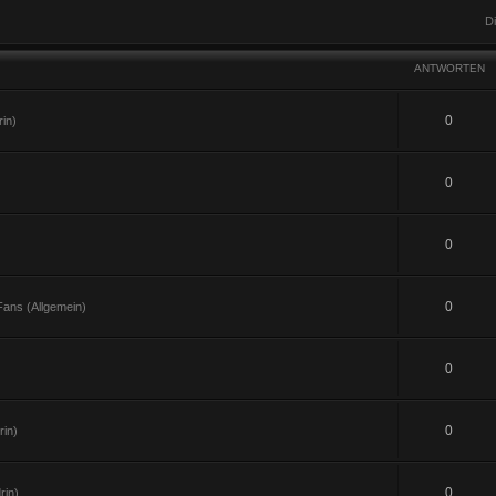
D
ANTWORTEN
0
in)
0
0
0
ans (Allgemein)
0
0
in)
0
rin)