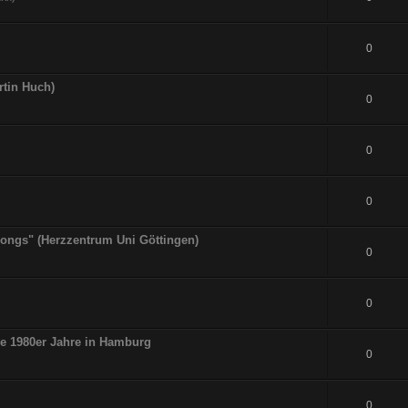
0
rtin Huch)
0
0
0
tsongs" (Herzzentrum Uni Göttingen)
0
0
ie 1980er Jahre in Hamburg
0
0