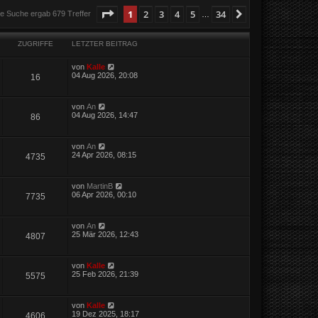
Seite
1
von
34
1
2
3
4
5
34
Nächste
ie Suche ergab 679 Treffer
…
ZUGRIFFE
LETZTER BEITRAG
von
Kalle
04 Aug 2026, 20:08
16
von
An
04 Aug 2026, 14:47
86
von
An
24 Apr 2026, 08:15
4735
von
MartinB
06 Apr 2026, 00:10
7735
von
An
25 Mär 2026, 12:43
4807
von
Kalle
25 Feb 2026, 21:39
5575
von
Kalle
19 Dez 2025, 18:17
4606