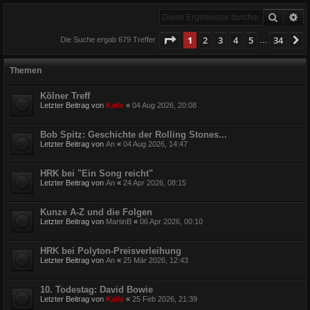
Suche
Er
Seite
1
von
34
1
2
3
4
5
34
N
Die Suche ergab 679 Treffer
…
Themen
Kölner Treff
Letzter Beitrag von
Kalle
«
04 Aug 2026, 20:08
Bob Spitz: Geschichte der Rolling Stones...
Letzter Beitrag von
An
«
04 Aug 2026, 14:47
HRK bei "Ein Song reicht"
Letzter Beitrag von
An
«
24 Apr 2026, 08:15
Kunze A-Z und die Folgen
Letzter Beitrag von
MartinB
«
06 Apr 2026, 00:10
HRK bei Polyton-Preisverleihung
Letzter Beitrag von
An
«
25 Mär 2026, 12:43
10. Todestag: David Bowie
Letzter Beitrag von
Kalle
«
25 Feb 2026, 21:39