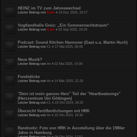
HEINZ im TV zum Jahreswechsel
Letzter Beitrag von
Kalle
«
19 Dez 2025, 18:17
Vogtlandhalle Greiz: „Ein Sommernachtstraum“
Letzter Beitrag von
Kalle
«
02 Sep 2025, 19:29
Podcast: Sound Kitchen Hannover (Gast u.a. Martin Huch)
Letzter Beitrag von
CL
«
17 Mai 2025, 06:05
Neue Musik?
Letzter Beitrag von
An
«
02 Mai 2025, 14:00
Fundstücke
Letzter Beitrag von
An
«
14 Mär 2025, 22:20
"Dein ist mein ganzes Herz" Teil der "Heartbeatsongs"
(Herzzentrum Uni Göttingen)
Letzter Beitrag von
CL
«
19 Okt 2024, 18:20
Übersicht Veröffentlichungen mit HRK
Letzter Beitrag von
An
«
10 Okt 2024, 18:30
Randnotiz: Foto von HRK in Ausstellung über die 1980er
Jahre in Hamburg
Letzter Beitrag von
An
«
09 Okt 2024, 17:51