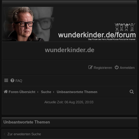
wunderkinder.de
Registrieren
Anmelden
FAQ
S
Foren-Übersicht
Suche
Unbeantwortete Themen
u
Aktuelle Zeit: 06 Aug 2026, 20:03
c
h
e
Unbeantwortete Themen
Zur erweiterten Suche