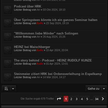
Podcast über HRK
Letzter Beitrag von
An
«
03 Okt 2024, 18:10
Über Springsteen könnte ich ein ganzes Seminar halten
Letzter Beitrag von
Kalle
«
23 Sep 2024, 19:19
"Willkommen liebe Mörder" nach Solingen
Letzter Beitrag von
An
«
26 Aug 2024, 15:26
HEINZ bei Maischberger
Letzter Beitrag von
Kalle
«
15 Apr 2024, 20:04
The story behind - Podcast · HEINZ RUDOLF KUNZE
Letzter Beitrag von
Kalle
«
01 Apr 2024, 13:01
Steinmeier zitiert HRK bei Ordensverleihung in Espelkamp
Letzter Beitrag von
An
«
14 Mär 2024, 14:17
Gehe zu
Seite
1
von
34
1
2
3
4
5
34
N
Die Suche ergab 679 Treffer
…