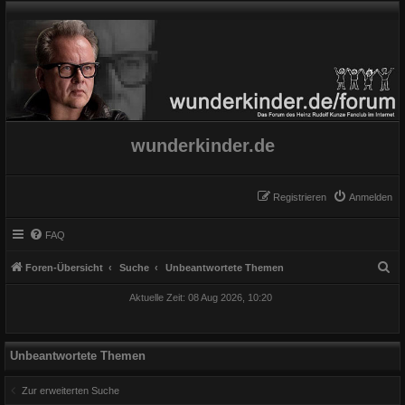
wunderkinder.de
Registrieren
Anmelden
FAQ
S
Foren-Übersicht
Suche
Unbeantwortete Themen
u
Aktuelle Zeit: 08 Aug 2026, 10:20
c
h
e
Unbeantwortete Themen
Zur erweiterten Suche