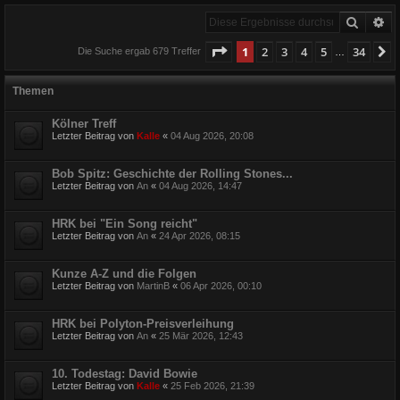
Suche
Er
Seite
1
von
34
1
2
3
4
5
34
N
Die Suche ergab 679 Treffer
…
Themen
Kölner Treff
Letzter Beitrag von
Kalle
«
04 Aug 2026, 20:08
Bob Spitz: Geschichte der Rolling Stones...
Letzter Beitrag von
An
«
04 Aug 2026, 14:47
HRK bei "Ein Song reicht"
Letzter Beitrag von
An
«
24 Apr 2026, 08:15
Kunze A-Z und die Folgen
Letzter Beitrag von
MartinB
«
06 Apr 2026, 00:10
HRK bei Polyton-Preisverleihung
Letzter Beitrag von
An
«
25 Mär 2026, 12:43
10. Todestag: David Bowie
Letzter Beitrag von
Kalle
«
25 Feb 2026, 21:39