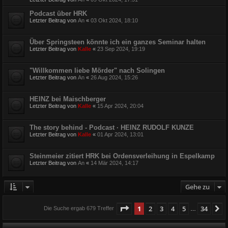
Podcast über HRK
Letzter Beitrag von
An
«
03 Okt 2024, 18:10
Über Springsteen könnte ich ein ganzes Seminar halten
Letzter Beitrag von
Kalle
«
23 Sep 2024, 19:19
"Willkommen liebe Mörder" nach Solingen
Letzter Beitrag von
An
«
26 Aug 2024, 15:26
HEINZ bei Maischberger
Letzter Beitrag von
Kalle
«
15 Apr 2024, 20:04
The story behind - Podcast · HEINZ RUDOLF KUNZE
Letzter Beitrag von
Kalle
«
01 Apr 2024, 13:01
Steinmeier zitiert HRK bei Ordensverleihung in Espelkamp
Letzter Beitrag von
An
«
14 Mär 2024, 14:17
Gehe zu
Seite
1
von
34
1
2
3
4
5
34
N
Die Suche ergab 679 Treffer
…