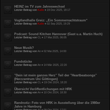
HEINZ im TV zum Jahreswechsel
Letzter Beitrag von
Kalle
«
19 Dez 2025, 18:17
Vogtlandhalle Greiz: „Ein Sommernachtstraum“
Letzter Beitrag von
Kalle
«
02 Sep 2025, 19:29
Podcast: Sound Kitchen Hannover (Gast u.a. Martin Huch)
Letzter Beitrag von
CL
«
17 Mai 2025, 06:05
Neue Musik?
Letzter Beitrag von
An
«
02 Mai 2025, 14:00
Fundstücke
Letzter Beitrag von
An
«
14 Mär 2025, 22:20
"Dein ist mein ganzes Herz" Teil der "Heartbeatsongs"
(Herzzentrum Uni Göttingen)
Letzter Beitrag von
CL
«
19 Okt 2024, 18:20
Übersicht Veröffentlichungen mit HRK
Letzter Beitrag von
An
«
10 Okt 2024, 18:30
Randnotiz: Foto von HRK in Ausstellung über die 1980er
Jahre in Hamburg
Letzter Beitrag von
An
«
09 Okt 2024, 17:51