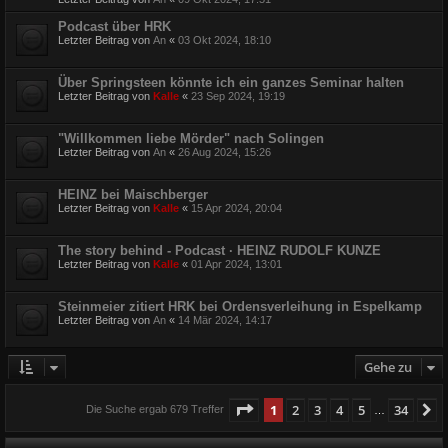
Podcast über HRK
Letzter Beitrag von
An
«
03 Okt 2024, 18:10
Über Springsteen könnte ich ein ganzes Seminar halten
Letzter Beitrag von
Kalle
«
23 Sep 2024, 19:19
"Willkommen liebe Mörder" nach Solingen
Letzter Beitrag von
An
«
26 Aug 2024, 15:26
HEINZ bei Maischberger
Letzter Beitrag von
Kalle
«
15 Apr 2024, 20:04
The story behind - Podcast · HEINZ RUDOLF KUNZE
Letzter Beitrag von
Kalle
«
01 Apr 2024, 13:01
Steinmeier zitiert HRK bei Ordensverleihung in Espelkamp
Letzter Beitrag von
An
«
14 Mär 2024, 14:17
Gehe zu
Seite
1
von
34
1
2
3
4
5
34
N
Die Suche ergab 679 Treffer
…