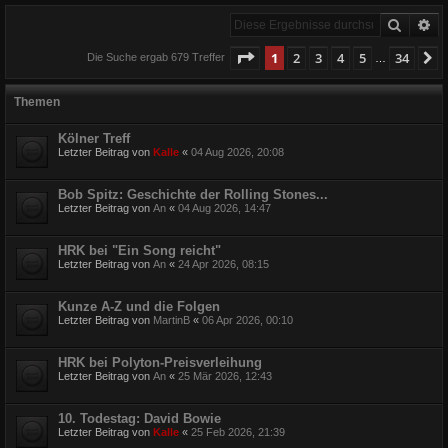
Suche
Er
Seite
1
von
34
1
2
3
4
5
34
N
Die Suche ergab 679 Treffer
…
Themen
Kölner Treff
Letzter Beitrag von
Kalle
«
04 Aug 2026, 20:08
Bob Spitz: Geschichte der Rolling Stones...
Letzter Beitrag von
An
«
04 Aug 2026, 14:47
HRK bei "Ein Song reicht"
Letzter Beitrag von
An
«
24 Apr 2026, 08:15
Kunze A-Z und die Folgen
Letzter Beitrag von
MartinB
«
06 Apr 2026, 00:10
HRK bei Polyton-Preisverleihung
Letzter Beitrag von
An
«
25 Mär 2026, 12:43
10. Todestag: David Bowie
Letzter Beitrag von
Kalle
«
25 Feb 2026, 21:39