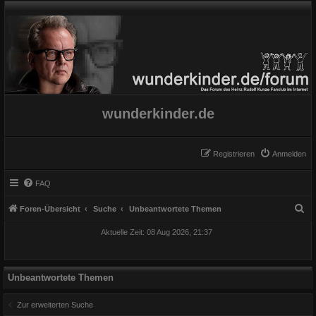
wunderkinder.de
Registrieren
Anmelden
FAQ
S
Foren-Übersicht
Suche
Unbeantwortete Themen
u
Aktuelle Zeit: 08 Aug 2026, 21:37
c
h
e
Unbeantwortete Themen
Zur erweiterten Suche