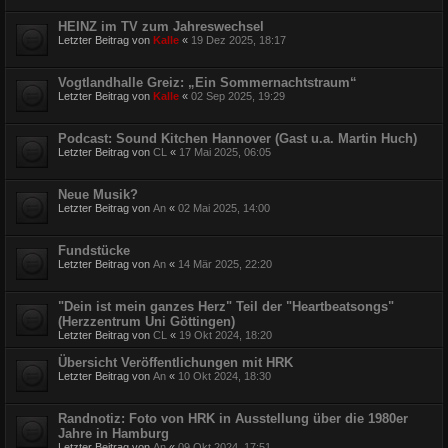
HEINZ im TV zum Jahreswechsel
Letzter Beitrag von
Kalle
«
19 Dez 2025, 18:17
Vogtlandhalle Greiz: „Ein Sommernachtstraum“
Letzter Beitrag von
Kalle
«
02 Sep 2025, 19:29
Podcast: Sound Kitchen Hannover (Gast u.a. Martin Huch)
Letzter Beitrag von
CL
«
17 Mai 2025, 06:05
Neue Musik?
Letzter Beitrag von
An
«
02 Mai 2025, 14:00
Fundstücke
Letzter Beitrag von
An
«
14 Mär 2025, 22:20
"Dein ist mein ganzes Herz" Teil der "Heartbeatsongs"
(Herzzentrum Uni Göttingen)
Letzter Beitrag von
CL
«
19 Okt 2024, 18:20
Übersicht Veröffentlichungen mit HRK
Letzter Beitrag von
An
«
10 Okt 2024, 18:30
Randnotiz: Foto von HRK in Ausstellung über die 1980er
Jahre in Hamburg
Letzter Beitrag von
An
«
09 Okt 2024, 17:51