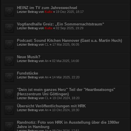
HEINZ im TV zum Jahreswechsel
Letzter Beitrag von
Kalle
«
19 Dez 2025, 18:17
Vogtlandhalle Greiz: „Ein Sommernachtstraum“
Letzter Beitrag von
Kalle
«
02 Sep 2025, 19:29
Podcast: Sound Kitchen Hannover (Gast u.a. Martin Huch)
Letzter Beitrag von
CL
«
17 Mai 2025, 06:05
Neue Musik?
Letzter Beitrag von
An
«
02 Mai 2025, 14:00
Fundstücke
Letzter Beitrag von
An
«
14 Mär 2025, 22:20
"Dein ist mein ganzes Herz" Teil der "Heartbeatsongs"
(Herzzentrum Uni Göttingen)
Letzter Beitrag von
CL
«
19 Okt 2024, 18:20
Übersicht Veröffentlichungen mit HRK
Letzter Beitrag von
An
«
10 Okt 2024, 18:30
Randnotiz: Foto von HRK in Ausstellung über die 1980er
Jahre in Hamburg
Letzter Beitrag von
An
«
09 Okt 2024, 17:51