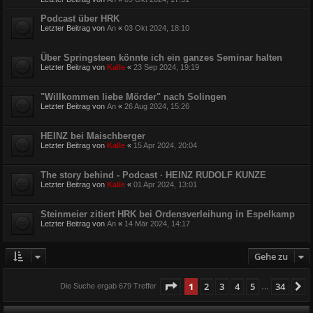
Podcast über HRK
Letzter Beitrag von
An
«
03 Okt 2024, 18:10
Über Springsteen könnte ich ein ganzes Seminar halten
Letzter Beitrag von
Kalle
«
23 Sep 2024, 19:19
"Willkommen liebe Mörder" nach Solingen
Letzter Beitrag von
An
«
26 Aug 2024, 15:26
HEINZ bei Maischberger
Letzter Beitrag von
Kalle
«
15 Apr 2024, 20:04
The story behind - Podcast · HEINZ RUDOLF KUNZE
Letzter Beitrag von
Kalle
«
01 Apr 2024, 13:01
Steinmeier zitiert HRK bei Ordensverleihung in Espelkamp
Letzter Beitrag von
An
«
14 Mär 2024, 14:17
Gehe zu
Seite
1
von
34
1
2
3
4
5
34
N
Die Suche ergab 679 Treffer
…