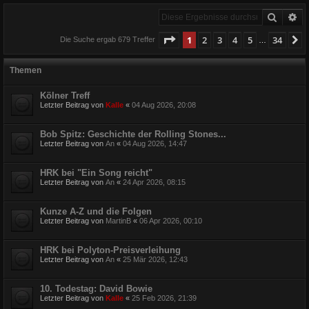
Suche
Er
Seite
1
von
34
1
2
3
4
5
34
N
Die Suche ergab 679 Treffer
…
Themen
Kölner Treff
Letzter Beitrag von
Kalle
«
04 Aug 2026, 20:08
Bob Spitz: Geschichte der Rolling Stones...
Letzter Beitrag von
An
«
04 Aug 2026, 14:47
HRK bei "Ein Song reicht"
Letzter Beitrag von
An
«
24 Apr 2026, 08:15
Kunze A-Z und die Folgen
Letzter Beitrag von
MartinB
«
06 Apr 2026, 00:10
HRK bei Polyton-Preisverleihung
Letzter Beitrag von
An
«
25 Mär 2026, 12:43
10. Todestag: David Bowie
Letzter Beitrag von
Kalle
«
25 Feb 2026, 21:39