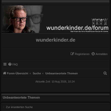
wunderkinder.de
Registrieren
Anmelden
FAQ
S
Foren-Übersicht
Suche
Unbeantwortete Themen
u
Aktuelle Zeit: 10 Aug 2026, 10:24
c
h
e
Unbeantwortete Themen
Zur erweiterten Suche