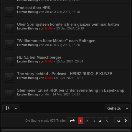
Podcast über HRK
Letzter Beitrag von
An
«
03 Okt 2024, 18:10
Über Springsteen könnte ich ein ganzes Seminar halten
Letzter Beitrag von
Kalle
«
23 Sep 2024, 19:19
"Willkommen liebe Mörder" nach Solingen
Letzter Beitrag von
An
«
26 Aug 2024, 15:26
HEINZ bei Maischberger
Letzter Beitrag von
Kalle
«
15 Apr 2024, 20:04
The story behind - Podcast · HEINZ RUDOLF KUNZE
Letzter Beitrag von
Kalle
«
01 Apr 2024, 13:01
Steinmeier zitiert HRK bei Ordensverleihung in Espelkamp
Letzter Beitrag von
An
«
14 Mär 2024, 14:17
Gehe zu
Seite
1
von
34
1
2
3
4
5
34
N
Die Suche ergab 679 Treffer
…