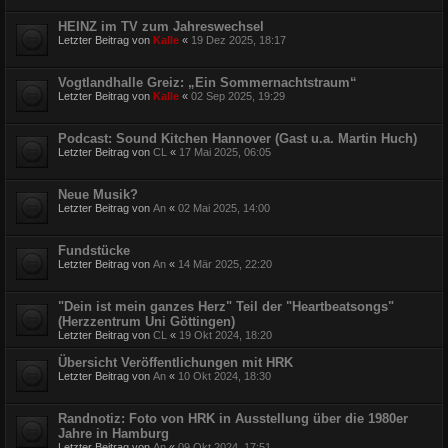
HEINZ im TV zum Jahreswechsel
Letzter Beitrag von
Kalle
«
19 Dez 2025, 18:17
Vogtlandhalle Greiz: „Ein Sommernachtstraum“
Letzter Beitrag von
Kalle
«
02 Sep 2025, 19:29
Podcast: Sound Kitchen Hannover (Gast u.a. Martin Huch)
Letzter Beitrag von
CL
«
17 Mai 2025, 06:05
Neue Musik?
Letzter Beitrag von
An
«
02 Mai 2025, 14:00
Fundstücke
Letzter Beitrag von
An
«
14 Mär 2025, 22:20
"Dein ist mein ganzes Herz" Teil der "Heartbeatsongs"
(Herzzentrum Uni Göttingen)
Letzter Beitrag von
CL
«
19 Okt 2024, 18:20
Übersicht Veröffentlichungen mit HRK
Letzter Beitrag von
An
«
10 Okt 2024, 18:30
Randnotiz: Foto von HRK in Ausstellung über die 1980er
Jahre in Hamburg
Letzter Beitrag von
An
«
09 Okt 2024, 17:51