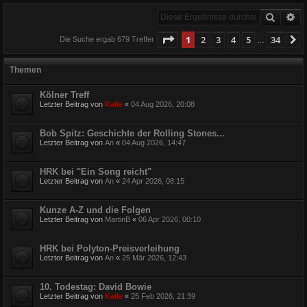
Suche
Er
Seite
1
von
34
1
2
3
4
5
34
N
Die Suche ergab 679 Treffer
…
Themen
Kölner Treff
Letzter Beitrag von
Kalle
«
04 Aug 2026, 20:08
Bob Spitz: Geschichte der Rolling Stones...
Letzter Beitrag von
An
«
04 Aug 2026, 14:47
HRK bei "Ein Song reicht"
Letzter Beitrag von
An
«
24 Apr 2026, 08:15
Kunze A-Z und die Folgen
Letzter Beitrag von
MartinB
«
06 Apr 2026, 00:10
HRK bei Polyton-Preisverleihung
Letzter Beitrag von
An
«
25 Mär 2026, 12:43
10. Todestag: David Bowie
Letzter Beitrag von
Kalle
«
25 Feb 2026, 21:39