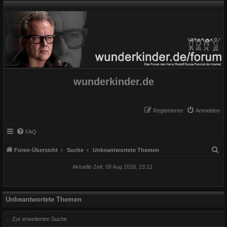
wunderkinder.de
Registrieren
Anmelden
FAQ
S
Foren-Übersicht
Suche
Unbeantwortete Themen
u
Aktuelle Zeit: 08 Aug 2026, 23:12
c
h
e
Unbeantwortete Themen
Zur erweiterten Suche