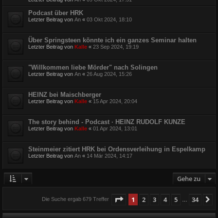
Podcast über HRK
Letzter Beitrag von
An
«
03 Okt 2024, 18:10
Über Springsteen könnte ich ein ganzes Seminar halten
Letzter Beitrag von
Kalle
«
23 Sep 2024, 19:19
"Willkommen liebe Mörder" nach Solingen
Letzter Beitrag von
An
«
26 Aug 2024, 15:26
HEINZ bei Maischberger
Letzter Beitrag von
Kalle
«
15 Apr 2024, 20:04
The story behind - Podcast · HEINZ RUDOLF KUNZE
Letzter Beitrag von
Kalle
«
01 Apr 2024, 13:01
Steinmeier zitiert HRK bei Ordensverleihung in Espelkamp
Letzter Beitrag von
An
«
14 Mär 2024, 14:17
Gehe zu
Seite
1
von
34
1
2
3
4
5
34
N
Die Suche ergab 679 Treffer
…