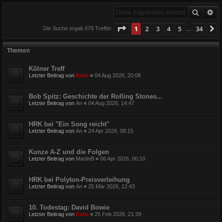
Suche
Er
Seite
1
von
34
1
2
3
4
5
34
N
Die Suche ergab 679 Treffer
…
Themen
Kölner Treff
Letzter Beitrag von
Kalle
«
04 Aug 2026, 20:08
Bob Spitz: Geschichte der Rolling Stones...
Letzter Beitrag von
An
«
04 Aug 2026, 14:47
HRK bei "Ein Song reicht"
Letzter Beitrag von
An
«
24 Apr 2026, 08:15
Kunze A-Z und die Folgen
Letzter Beitrag von
MartinB
«
06 Apr 2026, 00:10
HRK bei Polyton-Preisverleihung
Letzter Beitrag von
An
«
25 Mär 2026, 12:43
10. Todestag: David Bowie
Letzter Beitrag von
Kalle
«
25 Feb 2026, 21:39