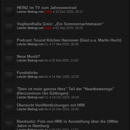
HEINZ im TV zum Jahreswechsel
Letzter Beitrag von
Kalle
«
19 Dez 2025, 18:17
Vogtlandhalle Greiz: „Ein Sommernachtstraum“
Letzter Beitrag von
Kalle
«
02 Sep 2025, 19:29
Podcast: Sound Kitchen Hannover (Gast u.a. Martin Huch)
Letzter Beitrag von
CL
«
17 Mai 2025, 06:05
Neue Musik?
Letzter Beitrag von
An
«
02 Mai 2025, 14:00
Fundstücke
Letzter Beitrag von
An
«
14 Mär 2025, 22:20
"Dein ist mein ganzes Herz" Teil der "Heartbeatsongs"
(Herzzentrum Uni Göttingen)
Letzter Beitrag von
CL
«
19 Okt 2024, 18:20
Übersicht Veröffentlichungen mit HRK
Letzter Beitrag von
An
«
10 Okt 2024, 18:30
Randnotiz: Foto von HRK in Ausstellung über die 1980er
Jahre in Hamburg
Letzter Beitrag von
An
«
09 Okt 2024, 17:51