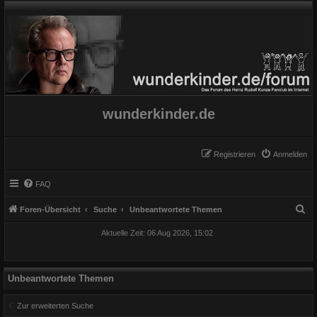
wunderkinder.de
Registrieren
Anmelden
FAQ
S
Foren-Übersicht
Suche
Unbeantwortete Themen
u
Aktuelle Zeit: 06 Aug 2026, 15:02
c
h
e
Unbeantwortete Themen
Zur erweiterten Suche