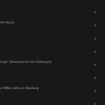
0
rtin Huch)
0
0
0
tsongs" (Herzzentrum Uni Göttingen)
0
0
ie 1980er Jahre in Hamburg
0
0