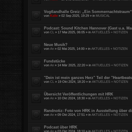
Vogtlandhalle Greiz: „Ein Sommernachtstraum“
von
Kalle
»
02 Sep 2025, 19:29
» in
MUSICAL
Podcast: Sound Kitchen Hannover (Gast u.a. Ma
von
CL
»
17 Mai 2025, 06:05
» in
AKTUELLES + NOTIZEN
Neue Musik?
von
An
»
02 Mai 2025, 14:00
» in
AKTUELLES + NOTIZEN
Fundstücke
von
An
»
14 Mär 2025, 22:20
» in
AKTUELLES + NOTIZEN
"Dein ist mein ganzes Herz" Teil der "Heartbea
von
CL
»
19 Okt 2024, 18:20
» in
AKTUELLES + NOTIZEN
Übersicht Veröffentlichungen mit HRK
von
An
»
10 Okt 2024, 18:30
» in
AKTUELLES + NOTIZEN
Randnotiz: Foto von HRK in Ausstellung über d
von
An
»
09 Okt 2024, 17:51
» in
AKTUELLES + NOTIZEN
Podcast über HRK
von
An
»
03 Okt 2024, 18:10
» in
AKTUELLES + NOTIZEN