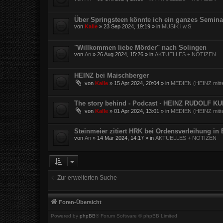
Über Springsteen könnte ich ein ganzes Semina
von
Kalle
»
23 Sep 2024, 19:19
» in
MUSIK i.w.S.
"Willkommen liebe Mörder" nach Solingen
von
An
»
26 Aug 2024, 15:26
» in
AKTUELLES + NOTIZEN
HEINZ bei Maischberger
von
Kalle
»
15 Apr 2024, 20:04
» in
MEDIEN (HEINZ mitte
The story behind - Podcast · HEINZ RUDOLF K
von
Kalle
»
01 Apr 2024, 13:01
» in
MEDIEN (HEINZ mitte
Steinmeier zitiert HRK bei Ordensverleihung in
von
An
»
14 Mär 2024, 14:17
» in
AKTUELLES + NOTIZEN
Zur erweiterten Suche
Foren-Übersicht
Powered by
phpBB
® Forum Software © phpBB Limited