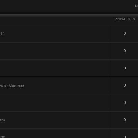
D
ANTWORTEN
0
in)
0
0
0
ans (Allgemein)
0
0
in)
0
rin)