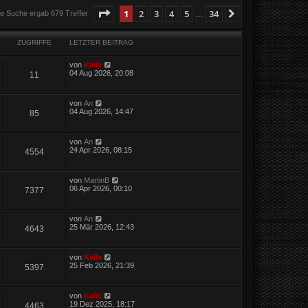
Seite
1
von
34
1
2
3
4
5
34
Nächste
ie Suche ergab 679 Treffer
…
ZUGRIFFE
LETZTER BEITRAG
von
Kalle
04 Aug 2026, 20:08
11
von
An
04 Aug 2026, 14:47
85
von
An
24 Apr 2026, 08:15
4554
von
MartinB
06 Apr 2026, 00:10
7377
von
An
25 Mär 2026, 12:43
4643
von
Kalle
25 Feb 2026, 21:39
5397
von
Kalle
19 Dez 2025, 18:17
4463