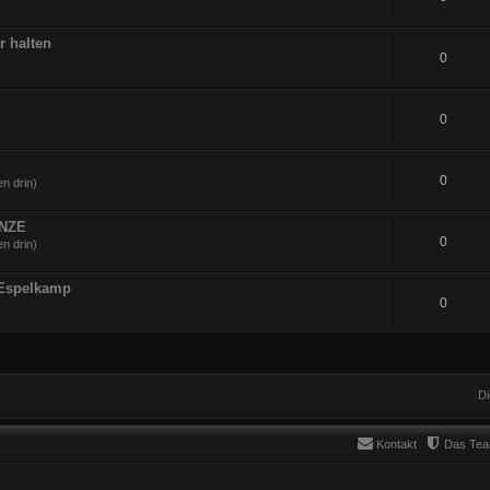
r halten
0
0
0
n drin)
UNZE
0
n drin)
 Espelkamp
0
Di
Kontakt
Das Te