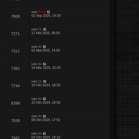
von
Kalle
02 Sep 2025, 19:29
7808
von
CL
17 Mai 2025, 06:05
7271
von
An
02 Mai 2025, 14:00
7311
von
An
14 Mär 2025, 22:20
7381
von
CL
19 Okt 2024, 18:20
7744
von
An
10 Okt 2024, 18:30
8399
von
An
09 Okt 2024, 17:51
7838
von
An
03 Okt 2024, 18:10
7942