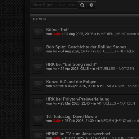
Suche
Erweiterte Suche
THEMEN
Kölner Treff
von
Kalle
»
04 Aug 2026, 20:08
» in
MEDIEN (HEINZ mitten dr
Bob Spitz: Geschichte der Rolling Stones...
von
An
»
04 Aug 2026, 14:47
» in
AKTUELLES + NOTIZEN
HRK bei "Ein Song reicht"
von
An
»
24 Apr 2026, 08:15
» in
AKTUELLES + NOTIZEN
Kunze A-Z und die Folgen
von
MartinB
»
06 Apr 2026, 00:10
» in
FRAGEN von + an die F
HRK bei Polyton-Preisverleihung
von
An
»
25 Mär 2026, 12:43
» in
AKTUELLES + NOTIZEN
10. Todestag: David Bowie
von
Kalle
»
25 Feb 2026, 21:39
» in
MEDIEN (HEINZ mitten dr
HEINZ im TV zum Jahreswechsel
von
Kalle
»
19 Dez 2025, 18:17
» in
MEDIEN (HEINZ mitten d