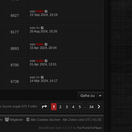
von
Kalle
23 Sep 2024, 19:19
8827
von
An
26 Aug 2024, 15:26
8177
von
Kalle
15 Apr 2024, 20:04
8893
von
Kalle
01 Apr 2024, 13:01
8700
von
An
14 Mär 2024, 14:17
6738
Gehe zu
Seite
1
von
34
1
2
3
4
5
34
Nächste
e Suche ergab 679 Treffer
…
am
Mitglieder
Alle Cookies löschen
Alle Zeiten sind
UTC+01:00
BlackBoard style V.3.3.5 by
FanFanlaTuFlippe