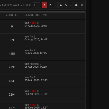
Seite
1
von
34
1
2
3
4
5
34
Nächste
e Suche ergab 679 Treffer
…
ZUGRIFFE
LETZTER BEITRAG
von
Kalle
04 Aug 2026, 20:08
9
von
An
04 Aug 2026, 14:47
69
von
An
24 Apr 2026, 08:15
4258
von
MartinB
06 Apr 2026, 00:10
7133
von
An
25 Mär 2026, 12:43
4339
von
Kalle
25 Feb 2026, 21:39
5204
von
Kalle
19 Dez 2025, 18:17
4276