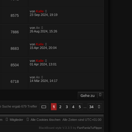
von
Kalle
23 Sep 2024, 19:19
8575
von
An
26 Aug 2024, 15:26
7886
von
Kalle
15 Apr 2024, 20:04
8683
von
Kalle
01 Apr 2024, 13:01
8504
von
An
14 Mär 2024, 14:17
6718
Gehe zu
Seite
1
von
34
1
2
3
4
5
34
Nächste
e Suche ergab 679 Treffer
…
am
Mitglieder
Alle Cookies löschen
Alle Zeiten sind
UTC+01:00
BlackBoard style V.3.3.5 by
FanFanlaTuFlippe