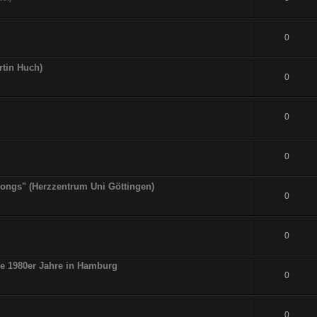
0
rtin Huch)
0
0
0
tsongs" (Herzzentrum Uni Göttingen)
0
0
ie 1980er Jahre in Hamburg
0
0