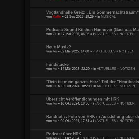
Vogtlandhalle Greiz: „Ein Sommernachtstraum“
von
Kalle
»
02 Sep 2025, 19:29
» in
MUSICAL
Podcast: Sound Kitchen Hannover (Gast u.a. Ma
von
CL
»
17 Mai 2025, 06:05
» in
AKTUELLES + NOTIZEN
Neue Musik?
von
An
»
02 Mai 2025, 14:00
» in
AKTUELLES + NOTIZEN
Fundstücke
von
An
»
14 Mär 2025, 22:20
» in
AKTUELLES + NOTIZEN
"Dein ist mein ganzes Herz" Teil der "Heartbea
von
CL
»
19 Okt 2024, 18:20
» in
AKTUELLES + NOTIZEN
Übersicht Veröffentlichungen mit HRK
von
An
»
10 Okt 2024, 18:30
» in
AKTUELLES + NOTIZEN
Randnotiz: Foto von HRK in Ausstellung über d
von
An
»
09 Okt 2024, 17:51
» in
AKTUELLES + NOTIZEN
Podcast über HRK
von
An
»
03 Okt 2024, 18:10
» in
AKTUELLES + NOTIZEN