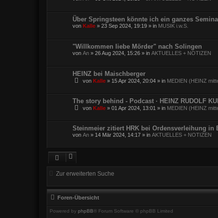
Über Springsteen könnte ich ein ganzes Semina
von
Kalle
»
23 Sep 2024, 19:19
» in
MUSIK i.w.S.
"Willkommen liebe Mörder" nach Solingen
von
An
»
26 Aug 2024, 15:26
» in
AKTUELLES + NOTIZEN
HEINZ bei Maischberger
von
Kalle
»
15 Apr 2024, 20:04
» in
MEDIEN (HEINZ mitte
The story behind - Podcast · HEINZ RUDOLF K
von
Kalle
»
01 Apr 2024, 13:01
» in
MEDIEN (HEINZ mitte
Steinmeier zitiert HRK bei Ordensverleihung in
von
An
»
14 Mär 2024, 14:17
» in
AKTUELLES + NOTIZEN
Zur erweiterten Suche
Foren-Übersicht
Powered by
phpBB
® Forum Software © phpBB Limited