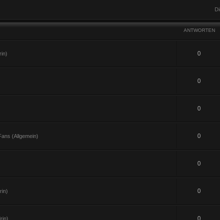
Di
ANTWORTEN
0
in)
0
0
0
ans (Allgemein)
0
0
in)
0
rin)