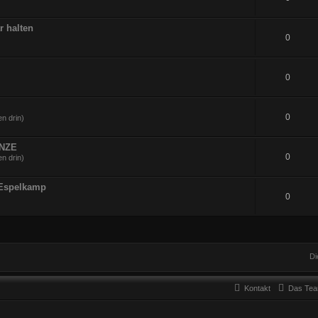
r halten
0
0
0
n drin)
UNZE
0
n drin)
 Espelkamp
0
Di
Kontakt
Das Te