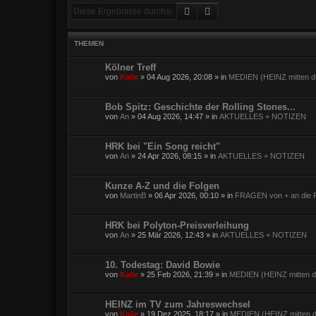
Suche
Erweiterte Suche
THEMEN
Kölner Treff
von
Kalle
»
04 Aug 2026, 20:08
» in
MEDIEN (HEINZ mitten dr
Bob Spitz: Geschichte der Rolling Stones...
von
An
»
04 Aug 2026, 14:47
» in
AKTUELLES + NOTIZEN
HRK bei "Ein Song reicht"
von
An
»
24 Apr 2026, 08:15
» in
AKTUELLES + NOTIZEN
Kunze A-Z und die Folgen
von
MartinB
»
06 Apr 2026, 00:10
» in
FRAGEN von + an die F
HRK bei Polyton-Preisverleihung
von
An
»
25 Mär 2026, 12:43
» in
AKTUELLES + NOTIZEN
10. Todestag: David Bowie
von
Kalle
»
25 Feb 2026, 21:39
» in
MEDIEN (HEINZ mitten dr
HEINZ im TV zum Jahreswechsel
von
Kalle
»
19 Dez 2025, 18:17
» in
MEDIEN (HEINZ mitten d