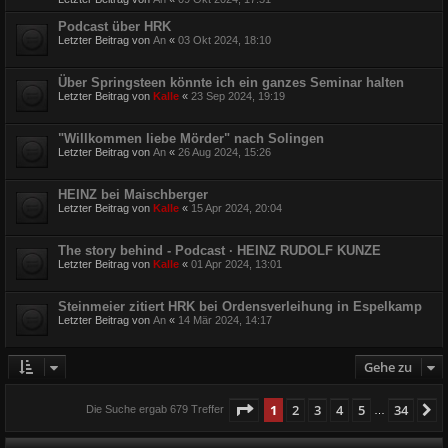
Podcast über HRK
Letzter Beitrag von
An
«
03 Okt 2024, 18:10
Über Springsteen könnte ich ein ganzes Seminar halten
Letzter Beitrag von
Kalle
«
23 Sep 2024, 19:19
"Willkommen liebe Mörder" nach Solingen
Letzter Beitrag von
An
«
26 Aug 2024, 15:26
HEINZ bei Maischberger
Letzter Beitrag von
Kalle
«
15 Apr 2024, 20:04
The story behind - Podcast · HEINZ RUDOLF KUNZE
Letzter Beitrag von
Kalle
«
01 Apr 2024, 13:01
Steinmeier zitiert HRK bei Ordensverleihung in Espelkamp
Letzter Beitrag von
An
«
14 Mär 2024, 14:17
Gehe zu
Seite
1
von
34
1
2
3
4
5
34
N
Die Suche ergab 679 Treffer
…