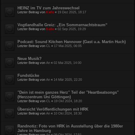
HEINZ im TV zum Jahreswechsel
Letzter Beitrag von
Kalle
«
19 Dez 2025, 18:17
Vogtlandhalle Greiz: „Ein Sommernachtstraum“
Letzter Beitrag von
Kalle
«
02 Sep 2025, 19:29
Podcast: Sound Kitchen Hannover (Gast u.a. Martin Huch)
Letzter Beitrag von
CL
«
17 Mai 2025, 06:05
Neue Musik?
Letzter Beitrag von
An
«
02 Mai 2025, 14:00
Fundstücke
Letzter Beitrag von
An
«
14 Mär 2025, 22:20
"Dein ist mein ganzes Herz" Teil der "Heartbeatsongs"
(Herzzentrum Uni Göttingen)
Letzter Beitrag von
CL
«
19 Okt 2024, 18:20
Übersicht Veröffentlichungen mit HRK
Letzter Beitrag von
An
«
10 Okt 2024, 18:30
Randnotiz: Foto von HRK in Ausstellung über die 1980er
Jahre in Hamburg
Letzter Beitrag von
An
«
09 Okt 2024, 17:51