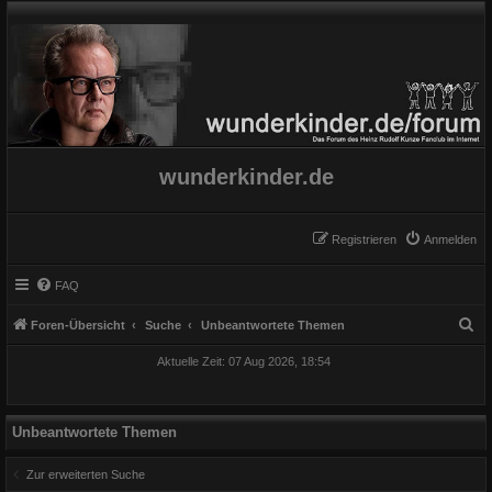
wunderkinder.de
Registrieren
Anmelden
FAQ
S
Foren-Übersicht
Suche
Unbeantwortete Themen
u
Aktuelle Zeit: 07 Aug 2026, 18:54
c
h
e
Unbeantwortete Themen
Zur erweiterten Suche