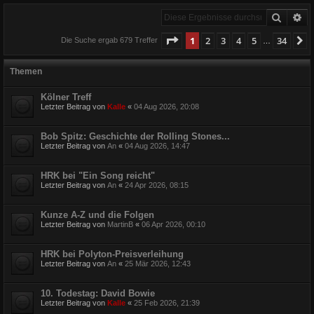
Suche
Er
Seite
1
von
34
1
2
3
4
5
34
N
Die Suche ergab 679 Treffer
…
Themen
Kölner Treff
Letzter Beitrag von
Kalle
«
04 Aug 2026, 20:08
Bob Spitz: Geschichte der Rolling Stones...
Letzter Beitrag von
An
«
04 Aug 2026, 14:47
HRK bei "Ein Song reicht"
Letzter Beitrag von
An
«
24 Apr 2026, 08:15
Kunze A-Z und die Folgen
Letzter Beitrag von
MartinB
«
06 Apr 2026, 00:10
HRK bei Polyton-Preisverleihung
Letzter Beitrag von
An
«
25 Mär 2026, 12:43
10. Todestag: David Bowie
Letzter Beitrag von
Kalle
«
25 Feb 2026, 21:39