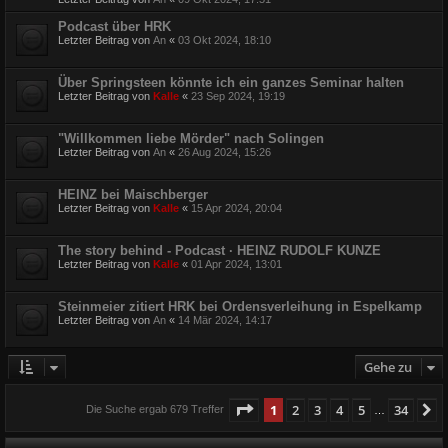
Podcast über HRK
Letzter Beitrag von
An
«
03 Okt 2024, 18:10
Über Springsteen könnte ich ein ganzes Seminar halten
Letzter Beitrag von
Kalle
«
23 Sep 2024, 19:19
"Willkommen liebe Mörder" nach Solingen
Letzter Beitrag von
An
«
26 Aug 2024, 15:26
HEINZ bei Maischberger
Letzter Beitrag von
Kalle
«
15 Apr 2024, 20:04
The story behind - Podcast · HEINZ RUDOLF KUNZE
Letzter Beitrag von
Kalle
«
01 Apr 2024, 13:01
Steinmeier zitiert HRK bei Ordensverleihung in Espelkamp
Letzter Beitrag von
An
«
14 Mär 2024, 14:17
Gehe zu
Seite
1
von
34
1
2
3
4
5
34
N
Die Suche ergab 679 Treffer
…