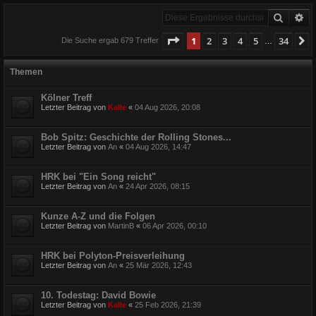
Suche
Er
Seite
1
von
34
1
2
3
4
5
34
N
Die Suche ergab 679 Treffer
…
Themen
Kölner Treff
Letzter Beitrag von
Kalle
«
04 Aug 2026, 20:08
Bob Spitz: Geschichte der Rolling Stones...
Letzter Beitrag von
An
«
04 Aug 2026, 14:47
HRK bei "Ein Song reicht"
Letzter Beitrag von
An
«
24 Apr 2026, 08:15
Kunze A-Z und die Folgen
Letzter Beitrag von
MartinB
«
06 Apr 2026, 00:10
HRK bei Polyton-Preisverleihung
Letzter Beitrag von
An
«
25 Mär 2026, 12:43
10. Todestag: David Bowie
Letzter Beitrag von
Kalle
«
25 Feb 2026, 21:39