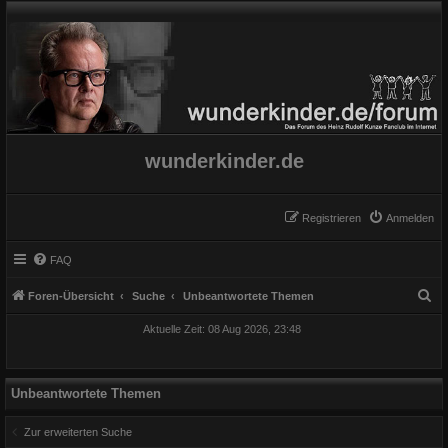
wunderkinder.de
Registrieren
Anmelden
FAQ
S
Foren-Übersicht
Suche
Unbeantwortete Themen
u
Aktuelle Zeit: 08 Aug 2026, 23:48
c
h
e
Unbeantwortete Themen
Zur erweiterten Suche