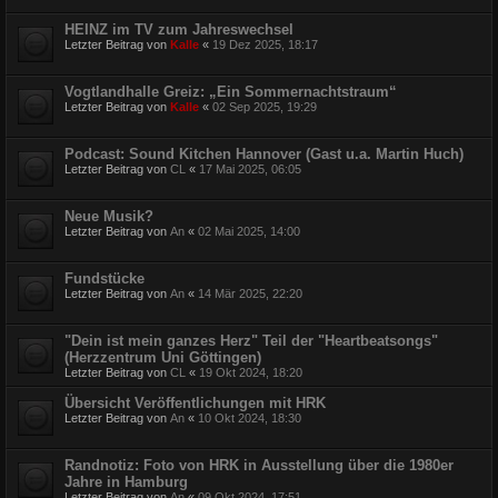
HEINZ im TV zum Jahreswechsel
Letzter Beitrag von
Kalle
«
19 Dez 2025, 18:17
Vogtlandhalle Greiz: „Ein Sommernachtstraum“
Letzter Beitrag von
Kalle
«
02 Sep 2025, 19:29
Podcast: Sound Kitchen Hannover (Gast u.a. Martin Huch)
Letzter Beitrag von
CL
«
17 Mai 2025, 06:05
Neue Musik?
Letzter Beitrag von
An
«
02 Mai 2025, 14:00
Fundstücke
Letzter Beitrag von
An
«
14 Mär 2025, 22:20
"Dein ist mein ganzes Herz" Teil der "Heartbeatsongs"
(Herzzentrum Uni Göttingen)
Letzter Beitrag von
CL
«
19 Okt 2024, 18:20
Übersicht Veröffentlichungen mit HRK
Letzter Beitrag von
An
«
10 Okt 2024, 18:30
Randnotiz: Foto von HRK in Ausstellung über die 1980er
Jahre in Hamburg
Letzter Beitrag von
An
«
09 Okt 2024, 17:51