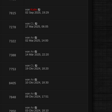
von
Kalle
02 Sep 2025, 19:29
7815
von
CL
17 Mai 2025, 06:05
7278
von
An
02 Mai 2025, 14:00
7322
von
An
14 Mär 2025, 22:20
7388
von
CL
19 Okt 2024, 18:20
7753
von
An
10 Okt 2024, 18:30
8405
von
An
09 Okt 2024, 17:51
7848
von
An
03 Okt 2024, 18:10
7950