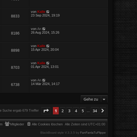
von
Kalle
23 Sep 2024, 19:19
8833
von
An
26 Aug 2024, 15:26
8186
von
Kalle
15 Apr 2024, 20:04
8898
von
Kalle
01 Apr 2024, 13:01
8703
von
An
14 Mär 2024, 14:17
6738
Gehe zu
Seite
1
von
34
1
2
3
4
5
34
Nächste
e Suche ergab 679 Treffer
…
am
Mitglieder
Alle Cookies löschen
Alle Zeiten sind
UTC+01:00
BlackBoard style V.3.3.5 by
FanFanlaTuFlippe