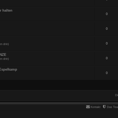
r halten
0
0
0
n drin)
UNZE
0
n drin)
 Espelkamp
0
Di
Kontakt
Das Te