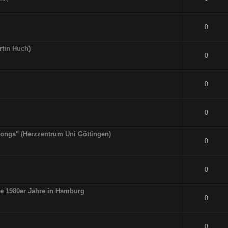
0
rtin Huch)
0
0
0
tsongs" (Herzzentrum Uni Göttingen)
0
0
ie 1980er Jahre in Hamburg
0
0