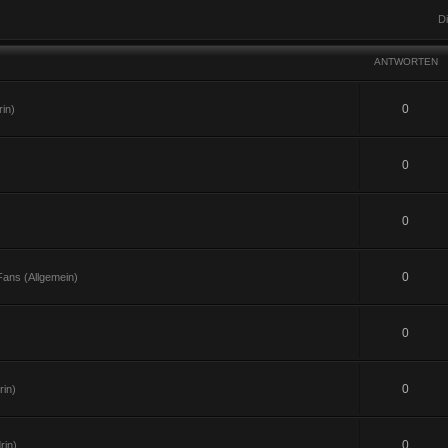
D
ANTWORTEN
0
in)
0
0
0
ans (Allgemein)
0
0
in)
0
rin)