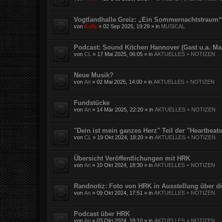
Vogtlandhalle Greiz: „Ein Sommernachtstraum“
von
Kalle
»
02 Sep 2025, 19:29
» in
MUSICAL
Podcast: Sound Kitchen Hannover (Gast u.a. Ma
von
CL
»
17 Mai 2025, 06:05
» in
AKTUELLES + NOTIZEN
Neue Musik?
von
An
»
02 Mai 2025, 14:00
» in
AKTUELLES + NOTIZEN
Fundstücke
von
An
»
14 Mär 2025, 22:20
» in
AKTUELLES + NOTIZEN
"Dein ist mein ganzes Herz" Teil der "Heartbea
von
CL
»
19 Okt 2024, 18:20
» in
AKTUELLES + NOTIZEN
Übersicht Veröffentlichungen mit HRK
von
An
»
10 Okt 2024, 18:30
» in
AKTUELLES + NOTIZEN
Randnotiz: Foto von HRK in Ausstellung über d
von
An
»
09 Okt 2024, 17:51
» in
AKTUELLES + NOTIZEN
Podcast über HRK
von
An
»
03 Okt 2024, 18:10
» in
AKTUELLES + NOTIZEN