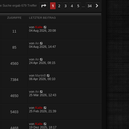
Seite
1
von
34
1
2
3
4
5
34
Nächste
ie Suche ergab 679 Treffer
…
ZUGRIFFE
LETZTER BEITRAG
von
Kalle
04 Aug 2026, 20:08
11
von
An
04 Aug 2026, 14:47
85
von
An
24 Apr 2026, 08:15
4560
von
MartinB
06 Apr 2026, 00:10
7384
von
An
25 Mär 2026, 12:43
4650
von
Kalle
25 Feb 2026, 21:39
5403
von
Kalle
19 Dez 2025, 18:17
4468