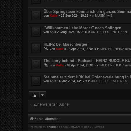
Über Springsteen könnte ich ein ganzes Semina
von
Kalle
»
23 Sep 2024, 19:19
» in
MUSIK i.w.S.
"Willkommen liebe Mörder" nach Solingen
von
An
»
26 Aug 2024, 15:26
» in
AKTUELLES + NOTIZEN
HEINZ bei Maischberger
von
Kalle
»
15 Apr 2024, 20:04
» in
MEDIEN (HEINZ mitte
The story behind - Podcast · HEINZ RUDOLF K
von
Kalle
»
01 Apr 2024, 13:01
» in
MEDIEN (HEINZ mitte
Steinmeier zitiert HRK bei Ordensverleihung in
von
An
»
14 Mär 2024, 14:17
» in
AKTUELLES + NOTIZEN
Zur erweiterten Suche
Foren-Übersicht
Powered by
phpBB
® Forum Software © phpBB Limited