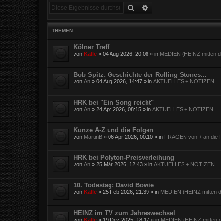
Suche
Erweiterte Suche
THEMEN
Kölner Treff
von
Kalle
»
04 Aug 2026, 20:08
» in
MEDIEN (HEINZ mitten dr
Bob Spitz: Geschichte der Rolling Stones...
von
An
»
04 Aug 2026, 14:47
» in
AKTUELLES + NOTIZEN
HRK bei "Ein Song reicht"
von
An
»
24 Apr 2026, 08:15
» in
AKTUELLES + NOTIZEN
Kunze A-Z und die Folgen
von
MartinB
»
06 Apr 2026, 00:10
» in
FRAGEN von + an die F
HRK bei Polyton-Preisverleihung
von
An
»
25 Mär 2026, 12:43
» in
AKTUELLES + NOTIZEN
10. Todestag: David Bowie
von
Kalle
»
25 Feb 2026, 21:39
» in
MEDIEN (HEINZ mitten dr
HEINZ im TV zum Jahreswechsel
von
Kalle
»
19 Dez 2025, 18:17
» in
MEDIEN (HEINZ mitten d