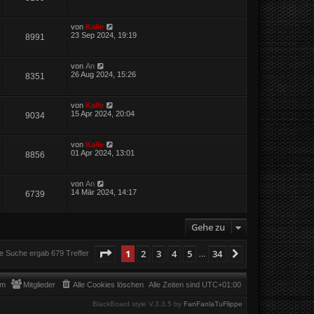
von
Kalle
23 Sep 2024, 19:19
8991
von
An
26 Aug 2024, 15:26
8351
von
Kalle
15 Apr 2024, 20:04
9034
von
Kalle
01 Apr 2024, 13:01
8856
von
An
14 Mär 2024, 14:17
6739
Gehe zu
Seite
1
von
34
1
2
3
4
5
34
Nächste
e Suche ergab 679 Treffer
…
am
Mitglieder
Alle Cookies löschen
Alle Zeiten sind
UTC+01:00
BlackBoard style V.3.3.5 by
FanFanlaTuFlippe