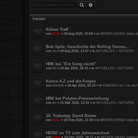
Suche
Erweiterte Suche
THEMEN
Kölner Treff
von
Kalle
»
04 Aug 2026, 20:08
» in
MEDIEN (HEINZ mitten dr
Bob Spitz: Geschichte der Rolling Stones...
von
An
»
04 Aug 2026, 14:47
» in
AKTUELLES + NOTIZEN
HRK bei "Ein Song reicht"
von
An
»
24 Apr 2026, 08:15
» in
AKTUELLES + NOTIZEN
Kunze A-Z und die Folgen
von
MartinB
»
06 Apr 2026, 00:10
» in
FRAGEN von + an die F
HRK bei Polyton-Preisverleihung
von
An
»
25 Mär 2026, 12:43
» in
AKTUELLES + NOTIZEN
10. Todestag: David Bowie
von
Kalle
»
25 Feb 2026, 21:39
» in
MEDIEN (HEINZ mitten dr
HEINZ im TV zum Jahreswechsel
von
Kalle
»
19 Dez 2025, 18:17
» in
MEDIEN (HEINZ mitten d