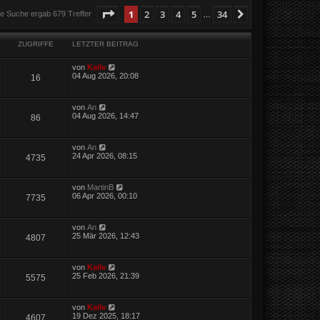
Seite
1
von
34
1
2
3
4
5
34
Nächste
ie Suche ergab 679 Treffer
…
ZUGRIFFE
LETZTER BEITRAG
von
Kalle
04 Aug 2026, 20:08
16
von
An
04 Aug 2026, 14:47
86
von
An
24 Apr 2026, 08:15
4735
von
MartinB
06 Apr 2026, 00:10
7735
von
An
25 Mär 2026, 12:43
4807
von
Kalle
25 Feb 2026, 21:39
5575
von
Kalle
19 Dez 2025, 18:17
4607