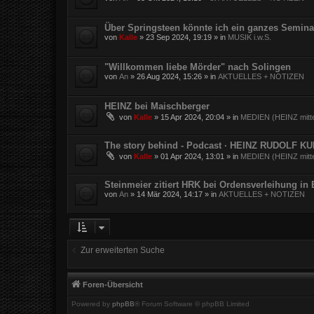
Über Springsteen könnte ich ein ganzes Semina
von
Kalle
»
23 Sep 2024, 19:19
» in
MUSIK i.w.S.
"Willkommen liebe Mörder" nach Solingen
von
An
»
26 Aug 2024, 15:26
» in
AKTUELLES + NOTIZEN
HEINZ bei Maischberger
von
Kalle
»
15 Apr 2024, 20:04
» in
MEDIEN (HEINZ mitte
The story behind - Podcast · HEINZ RUDOLF K
von
Kalle
»
01 Apr 2024, 13:01
» in
MEDIEN (HEINZ mitte
Steinmeier zitiert HRK bei Ordensverleihung in
von
An
»
14 Mär 2024, 14:17
» in
AKTUELLES + NOTIZEN
Zur erweiterten Suche
Foren-Übersicht
Powered by
phpBB
® Forum Software © phpBB Limited