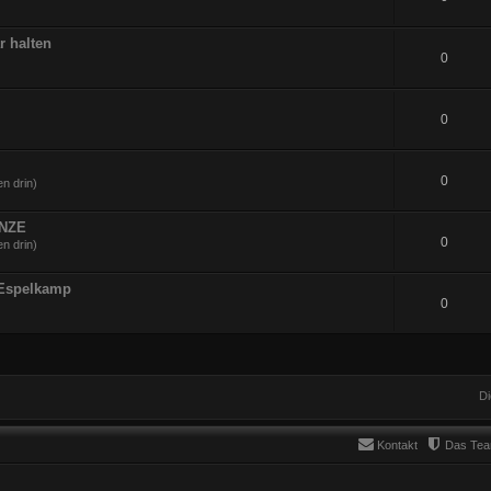
r halten
0
0
0
n drin)
UNZE
0
n drin)
 Espelkamp
0
Di
Kontakt
Das Te