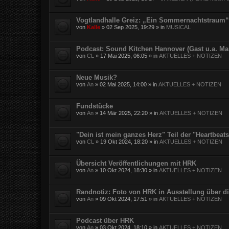
Vogtlandhalle Greiz: „Ein Sommernachtstraum“
von
Kalle
»
02 Sep 2025, 19:29
» in
MUSICAL
Podcast: Sound Kitchen Hannover (Gast u.a. Ma
von
CL
»
17 Mai 2025, 06:05
» in
AKTUELLES + NOTIZEN
Neue Musik?
von
An
»
02 Mai 2025, 14:00
» in
AKTUELLES + NOTIZEN
Fundstücke
von
An
»
14 Mär 2025, 22:20
» in
AKTUELLES + NOTIZEN
"Dein ist mein ganzes Herz" Teil der "Heartbea
von
CL
»
19 Okt 2024, 18:20
» in
AKTUELLES + NOTIZEN
Übersicht Veröffentlichungen mit HRK
von
An
»
10 Okt 2024, 18:30
» in
AKTUELLES + NOTIZEN
Randnotiz: Foto von HRK in Ausstellung über d
von
An
»
09 Okt 2024, 17:51
» in
AKTUELLES + NOTIZEN
Podcast über HRK
von
An
»
03 Okt 2024, 18:10
» in
AKTUELLES + NOTIZEN