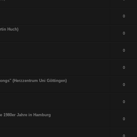
0
rtin Huch)
0
0
0
tsongs" (Herzzentrum Uni Göttingen)
0
0
ie 1980er Jahre in Hamburg
0
0