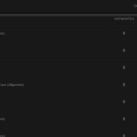
D
ANTWORTEN
0
in)
0
0
0
ans (Allgemein)
0
0
in)
0
rin)