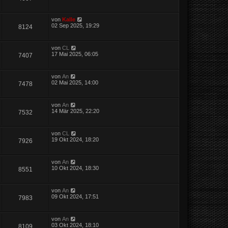
von
Kalle
02 Sep 2025, 19:29
8124
von
CL
17 Mai 2025, 06:05
7407
von
An
02 Mai 2025, 14:00
7478
von
An
14 Mär 2025, 22:20
7532
von
CL
19 Okt 2024, 18:20
7926
von
An
10 Okt 2024, 18:30
8551
von
An
09 Okt 2024, 17:51
7983
von
An
03 Okt 2024, 18:10
8109