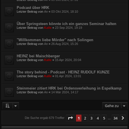
Podcast über HRK
Letzter Beitrag von
An
«
03 Okt 2024, 18:10
Über Springsteen könnte ich ein ganzes Seminar halten
Letzter Beitrag von
Kalle
«
23 Sep 2024, 19:19
"Willkommen liebe Mörder" nach Solingen
Letzter Beitrag von
An
«
26 Aug 2024, 15:26
HEINZ bei Maischberger
Letzter Beitrag von
Kalle
«
15 Apr 2024, 20:04
The story behind - Podcast · HEINZ RUDOLF KUNZE
Letzter Beitrag von
Kalle
«
01 Apr 2024, 13:01
Steinmeier zitiert HRK bei Ordensverleihung in Espelkamp
Letzter Beitrag von
An
«
14 Mär 2024, 14:17
Gehe zu
Seite
1
von
34
1
2
3
4
5
34
N
Die Suche ergab 679 Treffer
…