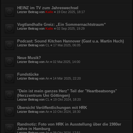
HEINZ im TV zum Jahreswechsel
Letzter Beitrag von
Kalle
«
19 Dez 2025, 18:17
Vogtlandhalle Greiz: „Ein Sommernachtstraum“
Letzter Beitrag von
Kalle
«
02 Sep 2025, 19:29
Podcast: Sound Kitchen Hannover (Gast u.a. Martin Huch)
Letzter Beitrag von
CL
«
17 Mai 2025, 06:05
Neue Musik?
Letzter Beitrag von
An
«
02 Mai 2025, 14:00
Fundstücke
Letzter Beitrag von
An
«
14 Mär 2025, 22:20
"Dein ist mein ganzes Herz" Teil der "Heartbeatsongs"
(Herzzentrum Uni Göttingen)
Letzter Beitrag von
CL
«
19 Okt 2024, 18:20
Übersicht Veröffentlichungen mit HRK
Letzter Beitrag von
An
«
10 Okt 2024, 18:30
Randnotiz: Foto von HRK in Ausstellung über die 1980er
Jahre in Hamburg
Letzter Beitrag von
An
«
09 Okt 2024, 17:51