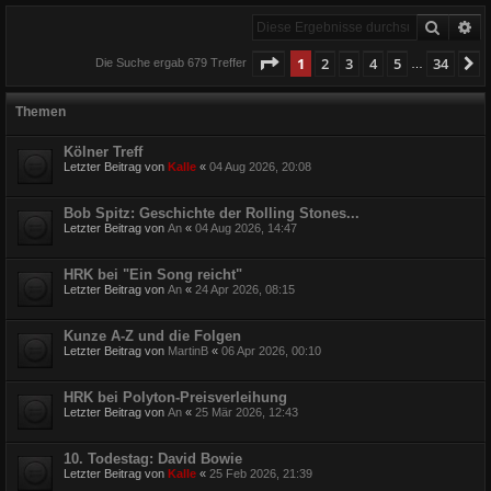
Suche
Er
Seite
1
von
34
1
2
3
4
5
34
N
Die Suche ergab 679 Treffer
…
Themen
Kölner Treff
Letzter Beitrag von
Kalle
«
04 Aug 2026, 20:08
Bob Spitz: Geschichte der Rolling Stones...
Letzter Beitrag von
An
«
04 Aug 2026, 14:47
HRK bei "Ein Song reicht"
Letzter Beitrag von
An
«
24 Apr 2026, 08:15
Kunze A-Z und die Folgen
Letzter Beitrag von
MartinB
«
06 Apr 2026, 00:10
HRK bei Polyton-Preisverleihung
Letzter Beitrag von
An
«
25 Mär 2026, 12:43
10. Todestag: David Bowie
Letzter Beitrag von
Kalle
«
25 Feb 2026, 21:39