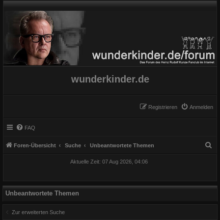
wunderkinder.de
Registrieren
Anmelden
FAQ
S
Foren-Übersicht
Suche
Unbeantwortete Themen
u
Aktuelle Zeit: 07 Aug 2026, 04:06
c
h
e
Unbeantwortete Themen
Zur erweiterten Suche