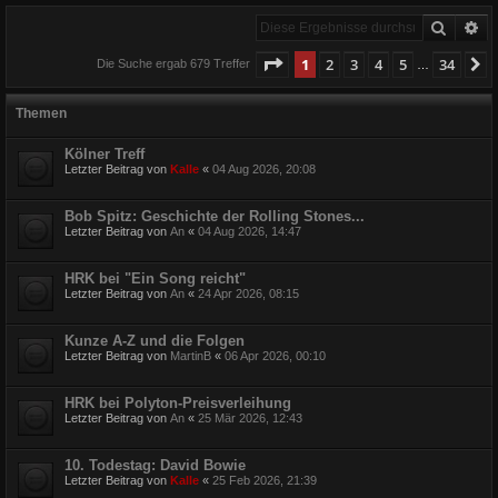
Suche
Er
Seite
1
von
34
1
2
3
4
5
34
N
Die Suche ergab 679 Treffer
…
Themen
Kölner Treff
Letzter Beitrag von
Kalle
«
04 Aug 2026, 20:08
Bob Spitz: Geschichte der Rolling Stones...
Letzter Beitrag von
An
«
04 Aug 2026, 14:47
HRK bei "Ein Song reicht"
Letzter Beitrag von
An
«
24 Apr 2026, 08:15
Kunze A-Z und die Folgen
Letzter Beitrag von
MartinB
«
06 Apr 2026, 00:10
HRK bei Polyton-Preisverleihung
Letzter Beitrag von
An
«
25 Mär 2026, 12:43
10. Todestag: David Bowie
Letzter Beitrag von
Kalle
«
25 Feb 2026, 21:39