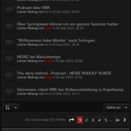
Podcast über HRK
Letzter Beitrag von
An
«
03 Okt 2024, 18:10
Über Springsteen könnte ich ein ganzes Seminar halten
Letzter Beitrag von
Kalle
«
23 Sep 2024, 19:19
"Willkommen liebe Mörder" nach Solingen
Letzter Beitrag von
An
«
26 Aug 2024, 15:26
HEINZ bei Maischberger
Letzter Beitrag von
Kalle
«
15 Apr 2024, 20:04
The story behind - Podcast · HEINZ RUDOLF KUNZE
Letzter Beitrag von
Kalle
«
01 Apr 2024, 13:01
Steinmeier zitiert HRK bei Ordensverleihung in Espelkamp
Letzter Beitrag von
An
«
14 Mär 2024, 14:17
Gehe zu
Seite
1
von
34
1
2
3
4
5
34
N
Die Suche ergab 679 Treffer
…