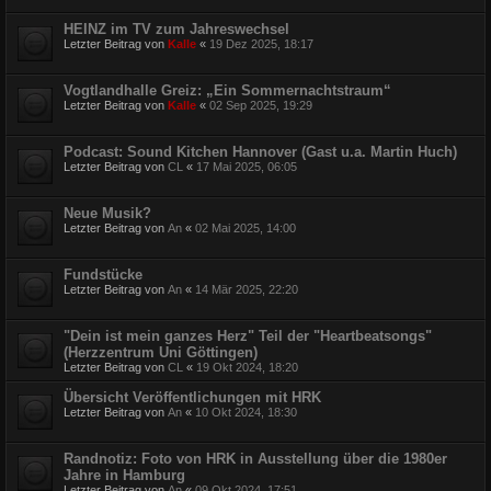
HEINZ im TV zum Jahreswechsel
Letzter Beitrag von
Kalle
«
19 Dez 2025, 18:17
Vogtlandhalle Greiz: „Ein Sommernachtstraum“
Letzter Beitrag von
Kalle
«
02 Sep 2025, 19:29
Podcast: Sound Kitchen Hannover (Gast u.a. Martin Huch)
Letzter Beitrag von
CL
«
17 Mai 2025, 06:05
Neue Musik?
Letzter Beitrag von
An
«
02 Mai 2025, 14:00
Fundstücke
Letzter Beitrag von
An
«
14 Mär 2025, 22:20
"Dein ist mein ganzes Herz" Teil der "Heartbeatsongs"
(Herzzentrum Uni Göttingen)
Letzter Beitrag von
CL
«
19 Okt 2024, 18:20
Übersicht Veröffentlichungen mit HRK
Letzter Beitrag von
An
«
10 Okt 2024, 18:30
Randnotiz: Foto von HRK in Ausstellung über die 1980er
Jahre in Hamburg
Letzter Beitrag von
An
«
09 Okt 2024, 17:51