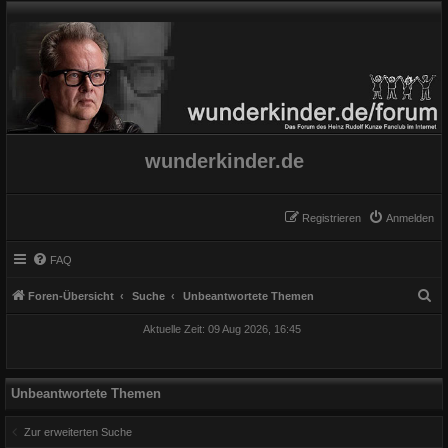
wunderkinder.de
Registrieren
Anmelden
FAQ
S
Foren-Übersicht
Suche
Unbeantwortete Themen
u
Aktuelle Zeit: 09 Aug 2026, 16:45
c
h
e
Unbeantwortete Themen
Zur erweiterten Suche