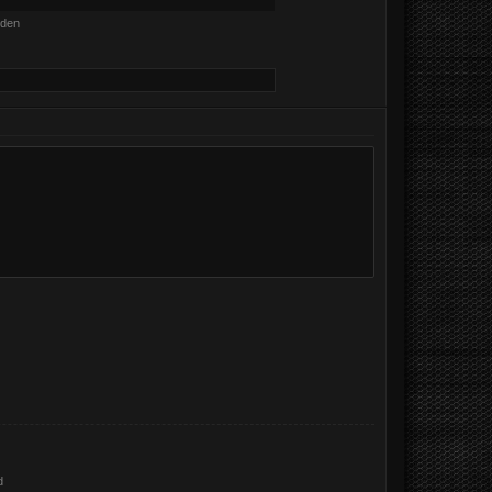
nden
d