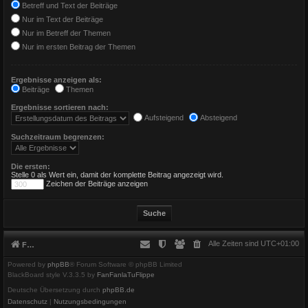
Betreff und Text der Beiträge
Nur im Text der Beiträge
Nur im Betreff der Themen
Nur im ersten Beitrag der Themen
Ergebnisse anzeigen als:
Beiträge
Themen
Ergebnisse sortieren nach:
Aufsteigend
Absteigend
Suchzeitraum begrenzen:
Die ersten:
Stelle 0 als Wert ein, damit der komplette Beitrag angezeigt wird.
Zeichen der Beiträge anzeigen
Alle Zeiten sind
UTC+01:00
Foren-Übersicht
Powered by
phpBB
® Forum Software © phpBB Limited
BlackBoard style V.3.3.5 by
FanFanlaTuFlippe
Deutsche Übersetzung durch
phpBB.de
Datenschutz
|
Nutzungsbedingungen