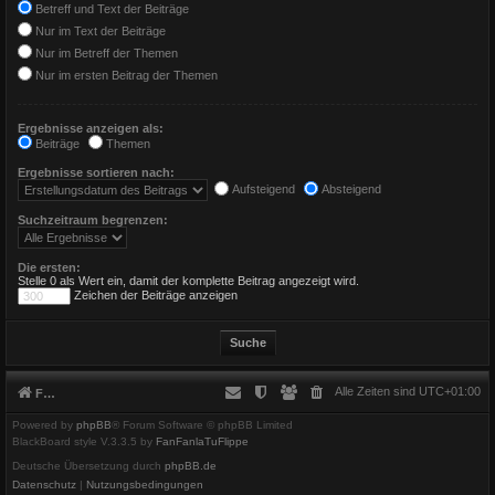
Betreff und Text der Beiträge
Nur im Text der Beiträge
Nur im Betreff der Themen
Nur im ersten Beitrag der Themen
Ergebnisse anzeigen als:
Beiträge
Themen
Ergebnisse sortieren nach:
Aufsteigend
Absteigend
Suchzeitraum begrenzen:
Die ersten:
Stelle 0 als Wert ein, damit der komplette Beitrag angezeigt wird.
Zeichen der Beiträge anzeigen
Alle Zeiten sind
UTC+01:00
Foren-Übersicht
Powered by
phpBB
® Forum Software © phpBB Limited
BlackBoard style V.3.3.5 by
FanFanlaTuFlippe
Deutsche Übersetzung durch
phpBB.de
Datenschutz
|
Nutzungsbedingungen