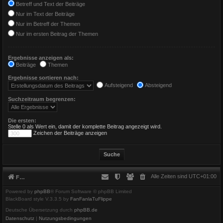
Betreff und Text der Beiträge
Nur im Text der Beiträge
Nur im Betreff der Themen
Nur im ersten Beitrag der Themen
Ergebnisse anzeigen als:
Beiträge
Themen
Ergebnisse sortieren nach:
Aufsteigend
Absteigend
Suchzeitraum begrenzen:
Die ersten:
Stelle 0 als Wert ein, damit der komplette Beitrag angezeigt wird.
Zeichen der Beiträge anzeigen
Alle Zeiten sind
UTC+01:00
Foren-Übersicht
Powered by
phpBB
® Forum Software © phpBB Limited
BlackBoard style V.3.3.5 by
FanFanlaTuFlippe
Deutsche Übersetzung durch
phpBB.de
Datenschutz
|
Nutzungsbedingungen