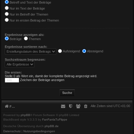
Betreff und Text der Beiträge
Nur im Text der Beiträge
Nur im Betreff der Themen
Nur im ersten Beitrag der Themen
Ergebnisse anzeigen als:
Beiträge
Themen
Ergebnisse sortieren nach:
Aufsteigend
Absteigend
Suchzeitraum begrenzen:
Die ersten:
Stelle 0 als Wert ein, damit der komplette Beitrag angezeigt wird.
Zeichen der Beiträge anzeigen
Alle Zeiten sind
UTC+01:00
Foren-Übersicht
Powered by
phpBB
® Forum Software © phpBB Limited
BlackBoard style V.3.3.5 by
FanFanlaTuFlippe
Deutsche Übersetzung durch
phpBB.de
Datenschutz
|
Nutzungsbedingungen