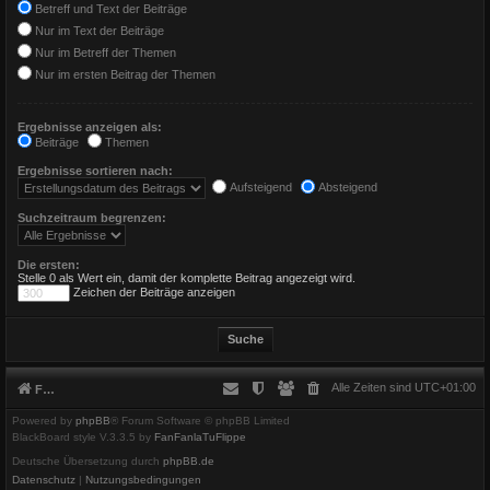
Betreff und Text der Beiträge
Nur im Text der Beiträge
Nur im Betreff der Themen
Nur im ersten Beitrag der Themen
Ergebnisse anzeigen als:
Beiträge
Themen
Ergebnisse sortieren nach:
Aufsteigend
Absteigend
Suchzeitraum begrenzen:
Die ersten:
Stelle 0 als Wert ein, damit der komplette Beitrag angezeigt wird.
Zeichen der Beiträge anzeigen
Alle Zeiten sind
UTC+01:00
Foren-Übersicht
Powered by
phpBB
® Forum Software © phpBB Limited
BlackBoard style V.3.3.5 by
FanFanlaTuFlippe
Deutsche Übersetzung durch
phpBB.de
Datenschutz
|
Nutzungsbedingungen