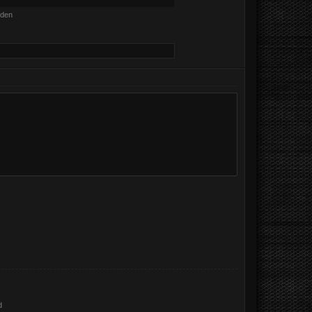
nden
d