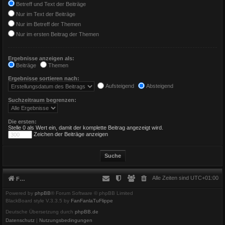
Betreff und Text der Beiträge
Nur im Text der Beiträge
Nur im Betreff der Themen
Nur im ersten Beitrag der Themen
Ergebnisse anzeigen als:
Beiträge
Themen
Ergebnisse sortieren nach:
Aufsteigend
Absteigend
Suchzeitraum begrenzen:
Die ersten:
Stelle 0 als Wert ein, damit der komplette Beitrag angezeigt wird.
Zeichen der Beiträge anzeigen
Alle Zeiten sind
UTC+01:00
Foren-Übersicht
Powered by
phpBB
® Forum Software © phpBB Limited
BlackBoard style V.3.3.5 by
FanFanlaTuFlippe
Deutsche Übersetzung durch
phpBB.de
Datenschutz
|
Nutzungsbedingungen