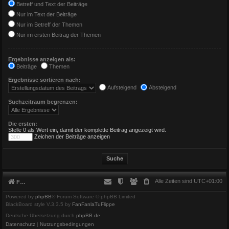
Betreff und Text der Beiträge
Nur im Text der Beiträge
Nur im Betreff der Themen
Nur im ersten Beitrag der Themen
Ergebnisse anzeigen als:
Beiträge
Themen
Ergebnisse sortieren nach:
Aufsteigend
Absteigend
Suchzeitraum begrenzen:
Die ersten:
Stelle 0 als Wert ein, damit der komplette Beitrag angezeigt wird.
Zeichen der Beiträge anzeigen
Alle Zeiten sind
UTC+01:00
Foren-Übersicht
Powered by
phpBB
® Forum Software © phpBB Limited
BlackBoard style V.3.3.5 by
FanFanlaTuFlippe
Deutsche Übersetzung durch
phpBB.de
Datenschutz
|
Nutzungsbedingungen