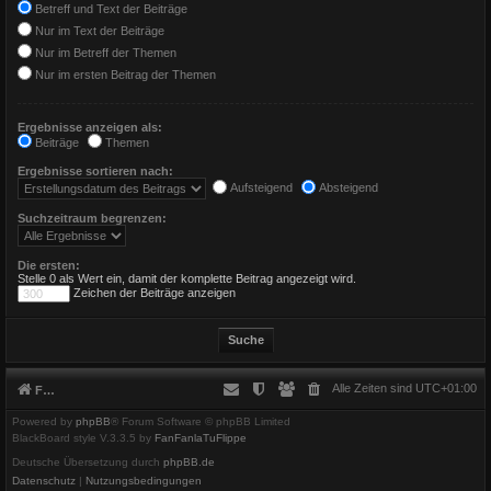
Betreff und Text der Beiträge
Nur im Text der Beiträge
Nur im Betreff der Themen
Nur im ersten Beitrag der Themen
Ergebnisse anzeigen als:
Beiträge
Themen
Ergebnisse sortieren nach:
Aufsteigend
Absteigend
Suchzeitraum begrenzen:
Die ersten:
Stelle 0 als Wert ein, damit der komplette Beitrag angezeigt wird.
Zeichen der Beiträge anzeigen
Alle Zeiten sind
UTC+01:00
Foren-Übersicht
Powered by
phpBB
® Forum Software © phpBB Limited
BlackBoard style V.3.3.5 by
FanFanlaTuFlippe
Deutsche Übersetzung durch
phpBB.de
Datenschutz
|
Nutzungsbedingungen