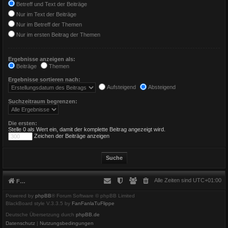
Betreff und Text der Beiträge
Nur im Text der Beiträge
Nur im Betreff der Themen
Nur im ersten Beitrag der Themen
Ergebnisse anzeigen als:
Beiträge
Themen
Ergebnisse sortieren nach:
Aufsteigend
Absteigend
Suchzeitraum begrenzen:
Die ersten:
Stelle 0 als Wert ein, damit der komplette Beitrag angezeigt wird.
Zeichen der Beiträge anzeigen
Alle Zeiten sind
UTC+01:00
Foren-Übersicht
Powered by
phpBB
® Forum Software © phpBB Limited
BlackBoard style V.3.3.5 by
FanFanlaTuFlippe
Deutsche Übersetzung durch
phpBB.de
Datenschutz
|
Nutzungsbedingungen