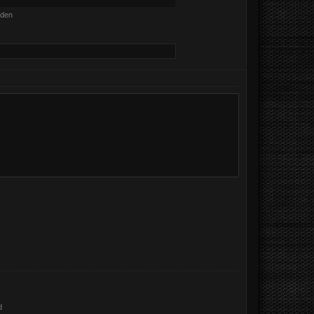
nden
d