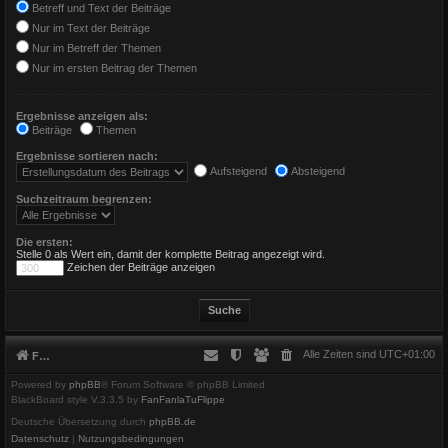
Betreff und Text der Beiträge
Nur im Text der Beiträge
Nur im Betreff der Themen
Nur im ersten Beitrag der Themen
Ergebnisse anzeigen als:
Beiträge
Themen
Ergebnisse sortieren nach:
Aufsteigend
Absteigend
Suchzeitraum begrenzen:
Die ersten:
Stelle 0 als Wert ein, damit der komplette Beitrag angezeigt wird.
Zeichen der Beiträge anzeigen
Alle Zeiten sind
UTC+01:00
Foren-Übersicht
Powered by
phpBB
® Forum Software © phpBB Limited
BlackBoard style V.3.3.5 by
FanFanlaTuFlippe
Deutsche Übersetzung durch
phpBB.de
Datenschutz
|
Nutzungsbedingungen