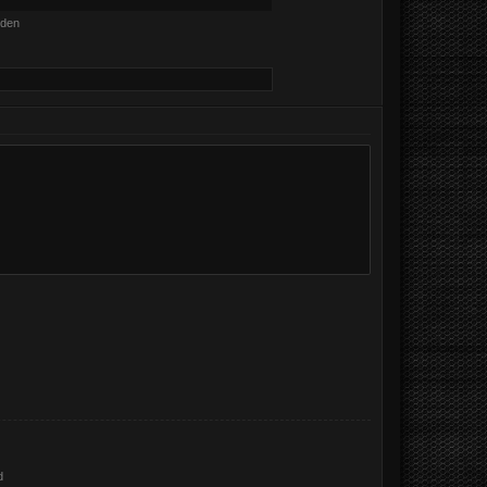
nden
d