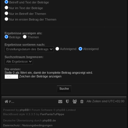
Betreff und Text der Beiträge
Nur im Text der Beiträge
Nur im Betreff der Themen
Nur im ersten Beitrag der Themen
Ergebnisse anzeigen als:
Beiträge
Themen
Ergebnisse sortieren nach:
Aufsteigend
Absteigend
Suchzeitraum begrenzen:
Die ersten:
Stelle 0 als Wert ein, damit der komplette Beitrag angezeigt wird.
Zeichen der Beiträge anzeigen
Alle Zeiten sind
UTC+01:00
Foren-Übersicht
Powered by
phpBB
® Forum Software © phpBB Limited
BlackBoard style V.3.3.5 by
FanFanlaTuFlippe
Deutsche Übersetzung durch
phpBB.de
Datenschutz
|
Nutzungsbedingungen