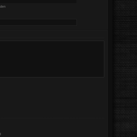
nden
d