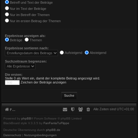
Betreff und Text der Beiträge
Nur im Text der Beiträge
Nur im Betreff der Themen
Nur im ersten Beitrag der Themen
Ergebnisse anzeigen als:
Beiträge
Themen
Ergebnisse sortieren nach:
Aufsteigend
Absteigend
Suchzeitraum begrenzen:
Die ersten:
Stelle 0 als Wert ein, damit der komplette Beitrag angezeigt wird.
Zeichen der Beiträge anzeigen
Alle Zeiten sind
UTC+01:00
Foren-Übersicht
Powered by
phpBB
® Forum Software © phpBB Limited
BlackBoard style V.3.3.5 by
FanFanlaTuFlippe
Deutsche Übersetzung durch
phpBB.de
Datenschutz
|
Nutzungsbedingungen