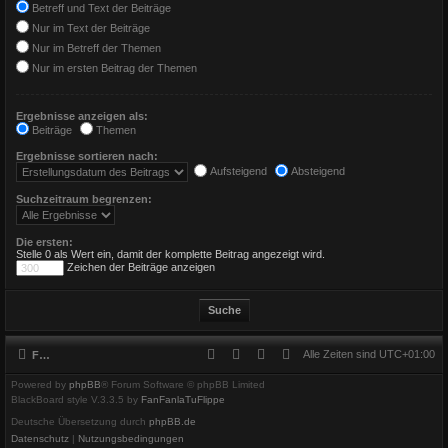
Betreff und Text der Beiträge
Nur im Text der Beiträge
Nur im Betreff der Themen
Nur im ersten Beitrag der Themen
Ergebnisse anzeigen als:
Beiträge
Themen
Ergebnisse sortieren nach:
Aufsteigend
Absteigend
Suchzeitraum begrenzen:
Die ersten:
Stelle 0 als Wert ein, damit der komplette Beitrag angezeigt wird.
Zeichen der Beiträge anzeigen
Alle Zeiten sind
UTC+01:00
Foren-Übersicht
Powered by
phpBB
® Forum Software © phpBB Limited
BlackBoard style V.3.3.5 by
FanFanlaTuFlippe
Deutsche Übersetzung durch
phpBB.de
Datenschutz
|
Nutzungsbedingungen