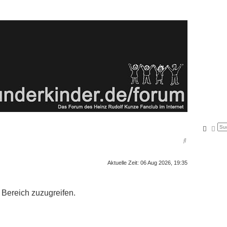
Suche
Erw
S
u
Aktuelle Zeit: 06 Aug 2026, 19:35
c
h
e
 Bereich zuzugreifen.