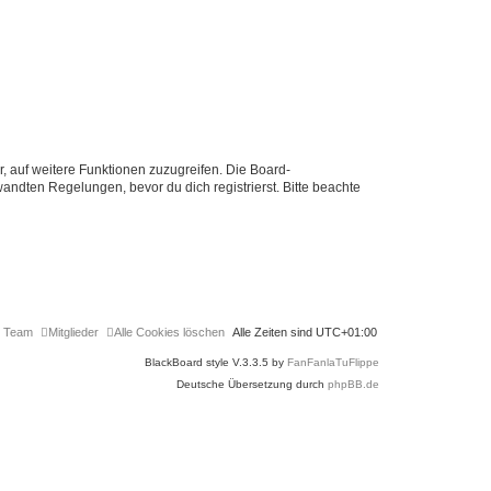
r, auf weitere Funktionen zuzugreifen. Die Board-
ndten Regelungen, bevor du dich registrierst. Bitte beachte
 Team
Mitglieder
Alle Cookies löschen
Alle Zeiten sind
UTC+01:00
BlackBoard style V.3.3.5 by
FanFanlaTuFlippe
Deutsche Übersetzung durch
phpBB.de